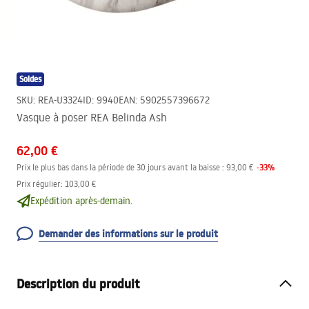
Soldes
SKU
:
REA-U3324
ID
:
9940
EAN
:
5902557396672
Vasque à poser REA Belinda Ash
62,00 €
-
33
%
Prix le plus bas dans la période de 30 jours avant la baisse :
93,00 €
Prix régulier
:
103,00 €
Expédition après-demain.
Demander des informations sur le produit
Description du produit