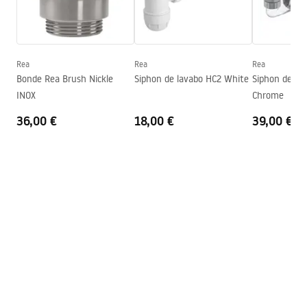
Conditions de garantie
Hauteur
135
mm
Warranty_Terms_and_Conditions_Basins_-_5.pdf
Profondeur
105
mm
Forme
Rectangulaire
Rea
Rea
Rea
Bonde Rea Brush Nickle
Siphon de lavabo HC2 White
Siphon de la
Trou de robinet
Non
INOX
Chrome
Trou de débordement
Non
36,00 €
18,00 €
39,00 €