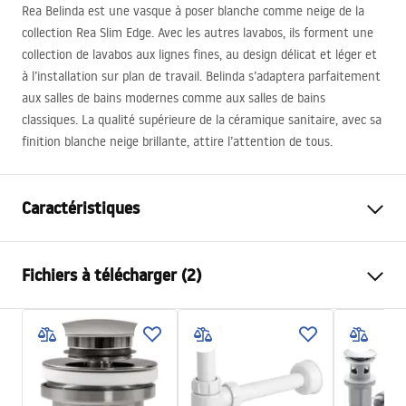
Rea Belinda est une vasque à poser blanche comme neige de la
collection Rea Slim Edge. Avec les autres lavabos, ils forment une
collection de lavabos aux lignes fines, au design délicat et léger et
à l’installation sur plan de travail. Belinda s’adaptera parfaitement
aux salles de bains modernes comme aux salles de bains
classiques. La qualité supérieure de la céramique sanitaire, avec sa
finition blanche neige brillante, attire l’attention de tous.
Caractéristiques
Méthode de montage
À poser
Fichiers à télécharger (2)
Matériel
Céramique sanitaire
Couleur
Aspect pierre
Instructions de montage
Finition
Mat
Basin.pdf
Longueur
460
mm
Largeur
330
mm