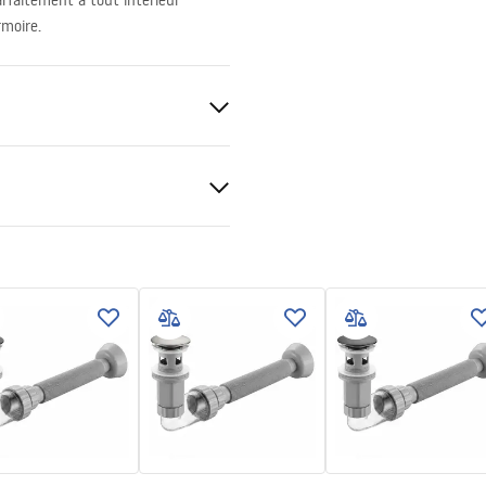
arfaitement à tout intérieur
rmoire.
anitaire
tions de garantie
nty_Terms_and_Conditions_
_-_5.pdf