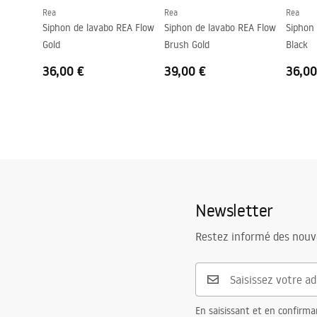
Rea
Rea
Rea
Trou de débordement
Non
Siphon de lavabo REA Flow
Siphon de lavabo REA Flow
Siphon
Gold
Brush Gold
Black
36,00 €
39,00 €
36,00
Newsletter
Restez informé des nouv
En saisissant et en confirma