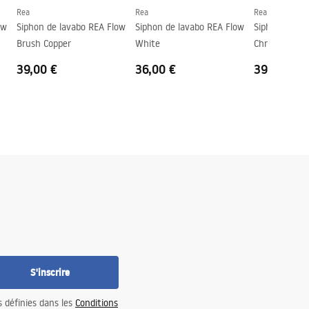
Rea
Rea
Rea
ow
Siphon de lavabo REA Flow
Siphon de lavabo REA Flow
Siphon de la
Brush Copper
White
Chrome
39,00 €
36,00 €
39,00 €
S'inscrire
s définies dans les
Conditions