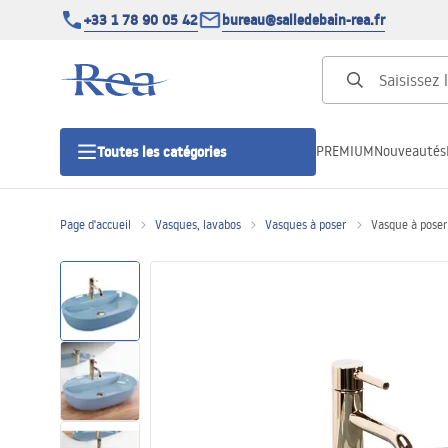
+33 1 78 90 05 42
bureau@salledebain-rea.fr
PREMIUM
Nouveautés
Toutes les catégories
Page d'accueil
Vasques, lavabos
Vasques à poser
Vasque à poser
Cabines de douche
Portes de douche
Receveurs de douche
Caniveaux de douche