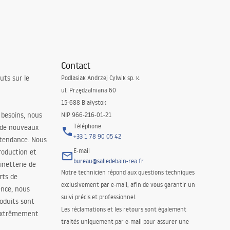
Contact
uts sur le
Podlasiak Andrzej Cylwik sp. k.
ul. Przędzalniana 60
15-688 Białystok
 besoins, nous
NIP 966-216-01-21
Téléphone
 de nouveaux
+33 1 78 90 05 42
 tendance. Nous
E-mail
roduction et
bureau@salledebain-rea.fr
binetterie de
Notre technicien répond aux questions techniques
orts de
exclusivement par e-mail, afin de vous garantir un
ence, nous
suivi précis et professionnel.
oduits sont
Les réclamations et les retours sont également
 extrêmement
traités uniquement par e-mail pour assurer une