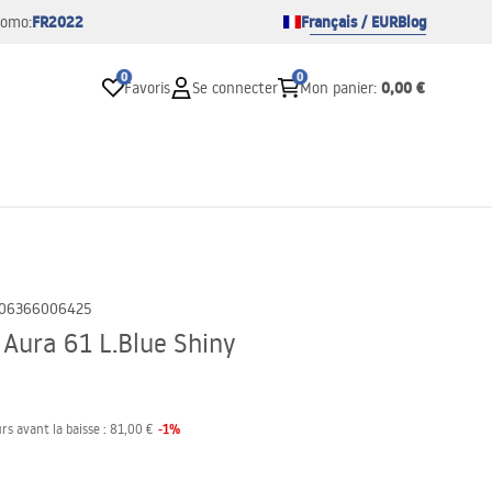
FR2022
Français / EUR
Blog
romo:
0
0
0,00 €
Favoris
Se connecter
Mon panier
:
06366006425
 Aura 61 L.Blue Shiny
-
1
%
rs avant la baisse :
81,00 €