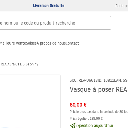
Livraison Gratuite
Code p
Meilleure vente
Soldes
À propos de nous
Contact
 REA Aura 61 L.Blue Shiny
SKU
:
REA-U6618
ID
:
10811
EAN
:
59
Vasque à poser REA
80,00 €
Prix le plus bas dans la période de 30 jou
Prix régulier
:
138,00 €
Expédition aujourd'hui