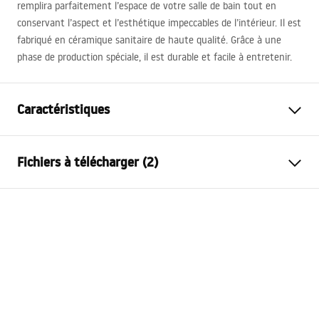
remplira parfaitement l’espace de votre salle de bain tout en
conservant l’aspect et l’esthétique impeccables de l’intérieur. Il est
fabriqué en céramique sanitaire de haute qualité. Grâce à une
phase de production spéciale, il est durable et facile à entretenir.
Caractéristiques
Méthode de montage
À poser
Fichiers à télécharger (2)
Matériel
Céramique sanitaire
Couleur
Motif
Instructions de montage
Finition
Brillant
Basin.pdf
Longueur
425
mm
Largeur
425
mm
Conditions de garantie
Hauteur
150
mm
Warranty_Terms_and_Conditions_Basins_-_5.pdf
Profondeur
125
mm