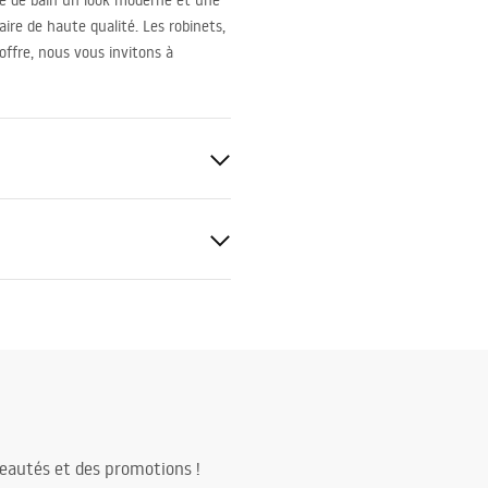
le de bain un look moderne et une
ire de haute qualité. Les robinets,
offre, nous vous invitons à
anitaire
tions de garantie
nty_Terms_and_Conditions_
_-_5.pdf
eautés et des promotions !