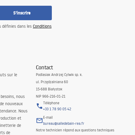
S'inscrire
s définies dans les
Conditions
Contact
uts sur le
Podlasiak Andrzej Cylwik sp. k.
ul. Przędzalniana 60
15-688 Białystok
 besoins, nous
NIP 966-216-01-21
Téléphone
 de nouveaux
+33 1 78 90 05 42
 tendance. Nous
E-mail
roduction et
bureau@salledebain-rea.fr
binetterie de
Notre technicien répond aux questions techniques
orts de