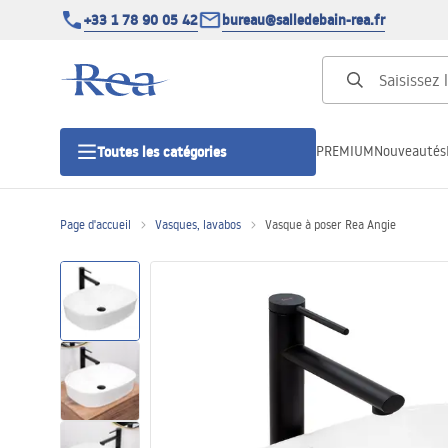
+33 1 78 90 05 42
bureau@salledebain-rea.fr
PREMIUM
Nouveautés
Toutes les catégories
Page d'accueil
Vasques, lavabos
Vasque à poser Rea Angie
Cabines de douche
Portes de douche
Receveurs de douche
Caniveaux de douche