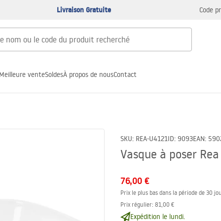
Livraison Gratuite
Code p
Meilleure vente
Soldes
À propos de nous
Contact
SKU
:
REA-U4121
ID
:
9093
EAN
:
590
Vasque à poser Rea
76,00 €
Prix le plus bas dans la période de 30 jou
Prix régulier
:
81,00 €
Expédition le lundi.