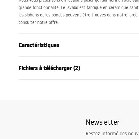
Nous vous présentons un lavabo à poser qui donnera à votre sal
grande fonctionnalité. Le lavabo est fabriqué en céramique sanita
les siphons et les bondes peuvent être trouvés dans notre large 
consulter notre offre.
Caractéristiques
Méthode de montage
À poser
Fichiers à télécharger (2)
Matériel
Céramique s
Couleur
Blanc
Condi
Finition
Brillant
Instructions de montage
Warra
Basin.pdf
Longueur
520
mm
Basins
Largeur
380
mm
Newsletter
Hauteur
115
mm
Profondeur
90
mm
Restez informé des nouv