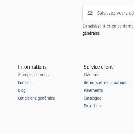
Forme
Rectangulai
Trou de robinet
Non
Trou de débordement
Non
En saisissant et en confirma
générales
.
Informations
Service client
À propos de nous
Livraison
Contact
Retours et réclamations
Blog
Paiements
Conditions générales
Catalogue
Entretien