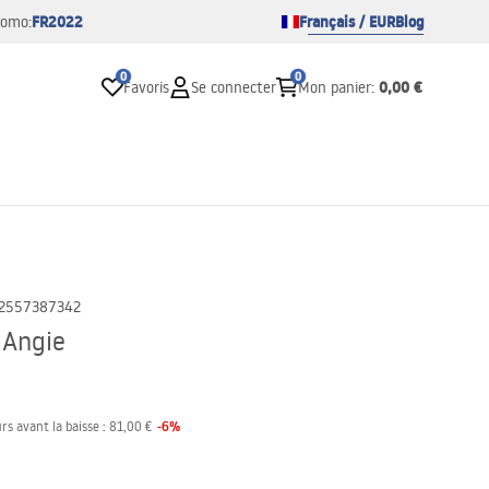
FR2022
Français / EUR
Blog
romo:
0
0
0,00 €
Favoris
Se connecter
Mon panier
:
2557387342
 Angie
-
6
%
rs avant la baisse :
81,00 €