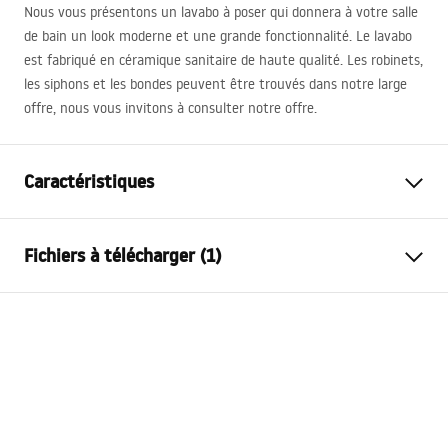
Nous vous présentons un lavabo à poser qui donnera à votre salle
de bain un look moderne et une grande fonctionnalité. Le lavabo
est fabriqué en céramique sanitaire de haute qualité. Les robinets,
les siphons et les bondes peuvent être trouvés dans notre large
offre, nous vous invitons à consulter notre offre.
Caractéristiques
Méthode de montage
À poser
Fichiers à télécharger (1)
Matériel
Céramique sanitaire
Couleur
Noir
Conditions de garantie
Finition
Mat
Warranty_Terms_and_Conditions_Basins_-_5.pdf
Longueur
460
mm
Largeur
325
mm
Hauteur
135
mm