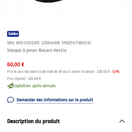
Soldes
SKU
:
BAS-U1012
ID
:
12064
EAN
:
5902557365531
Vasque à poser Basaro Hestia
60,00 €
-
52
%
Prix le plus bas dans la période de 30 jours avant la baisse :
126,00 €
Prix régulier
:
126,00 €
Expédition après-demain.
Demander des informations sur le produit
Description du produit