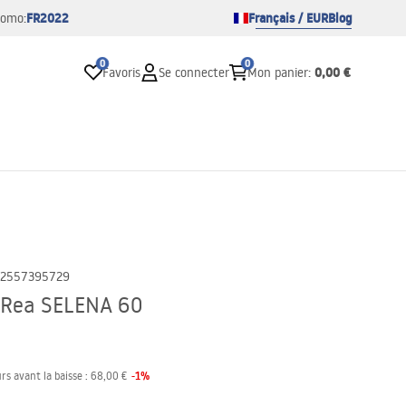
FR2022
Français / EUR
Blog
romo:
0
0
0,00 €
Favoris
Se connecter
Mon panier
:
2557395729
 Rea SELENA 60
-
1
%
rs avant la baisse :
68,00 €