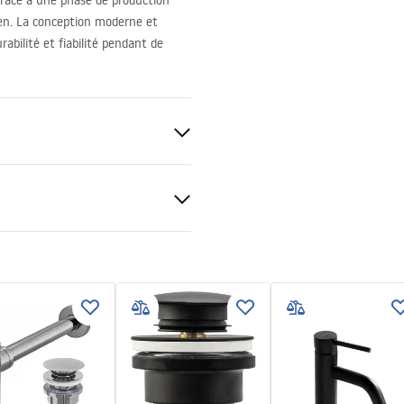
 Grâce à une phase de production
dien. La conception moderne et
abilité et fiabilité pendant de
t
re