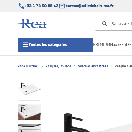
+33 1 78 90 05 42
bureau@salledebain-rea.fr
PREMIUM
Nouveautés
Toutes les catégories
Page d'accueil
Vasques, lavabos
Vasques encastrées
Vasque à e
Cabines de douche
Portes de douche
Receveurs de douche
Caniveaux de douche