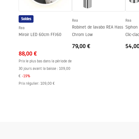
Trou de robinet
Oui
Trou de débordement
Oui
Soldes
Rea
Rea
Robinet de lavabo REA Hass
Siphon 
Rea
Miroir LED 60cm FFJ60
Chrom Low
Clic-cl
79,00 €
54,0
88,00 €
Prix le plus bas dans la période de
30 jours avant la baisse :
109,00
€
-
19
%
Prix régulier
:
109,00 €