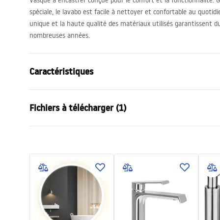
Vasque à encastrer conçue pour le confort et la fonctionnalité.
spéciale, le lavabo est facile à nettoyer et confortable au quoti
unique et la haute qualité des matériaux utilisés garantissent dur
nombreuses années.
Caractéristiques
Méthode de montage
Encastrée
Fichiers à télécharger (1)
Matériel
Congloméra
Couleur
Blanc
Conditions de garantie
Finition
Brillant
Warranty_Terms_and_Conditions_Basins_-_5.pdf
Longueur
610
mm
Largeur
465
mm
Hauteur
150
mm
Forme
Rectangulai