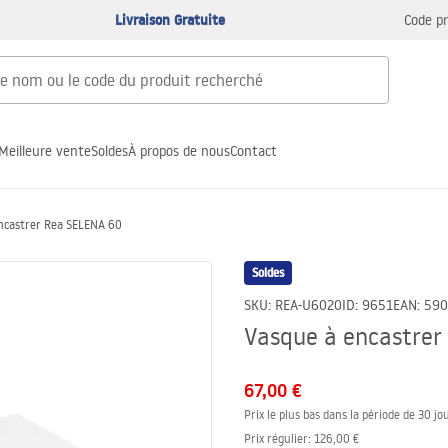
Livraison Gratuite
Code p
Meilleure vente
Soldes
À propos de nous
Contact
ncastrer Rea SELENA 60
Soldes
SKU
:
REA-U6020
ID
:
9651
EAN
:
590
Vasque à encastrer
67,00 €
Prix le plus bas dans la période de 30 jou
Prix régulier
:
126,00 €