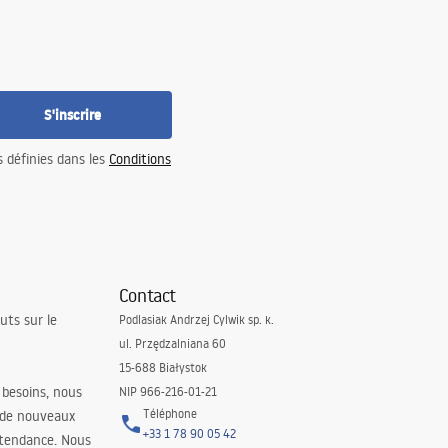
S'inscrire
s définies dans les
Conditions
Contact
uts sur le
Podlasiak Andrzej Cylwik sp. k.
ul. Przędzalniana 60
15-688 Białystok
 besoins, nous
NIP 966-216-01-21
Téléphone
 de nouveaux
+33 1 78 90 05 42
 tendance. Nous