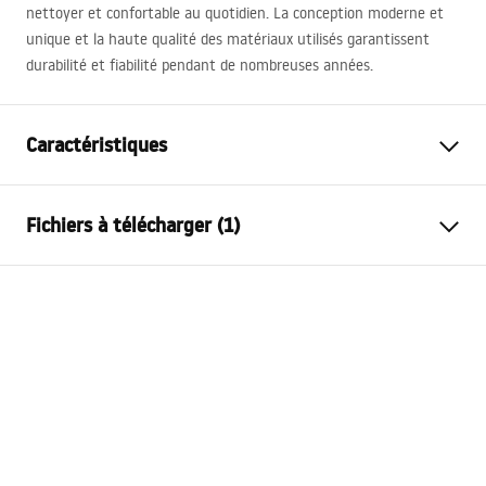
nettoyer et confortable au quotidien. La conception moderne et
unique et la haute qualité des matériaux utilisés garantissent
durabilité et fiabilité pendant de nombreuses années.
Caractéristiques
Méthode de montage
Encastrée
Fichiers à télécharger (1)
Matériel
Céramique sanitaire
Couleur
Blanc
Conditions de garantie
Finition
Brillant
Warranty_Terms_and_Conditions_Basins_-_5.pdf
Longueur
600
mm
Largeur
460
mm
Hauteur
180
mm
Profondeur
130
mm
Forme
Rectangulaire