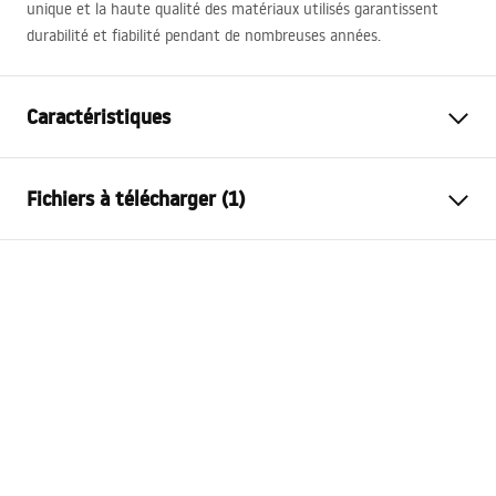
unique et la haute qualité des matériaux utilisés garantissent
durabilité et fiabilité pendant de nombreuses années.
Caractéristiques
Méthode de montage
Encastrée
Fichiers à télécharger (1)
Matériel
Céramique sanitaire
Couleur
Blanc
Conditions de garantie
Finition
Brillant
Warranty_Terms_and_Conditions_Basins_-_5.pdf
Longueur
495
mm
Largeur
460
mm
Hauteur
200
mm
Profondeur
150
mm
Forme
Ovale
Trou de robinet
Oui