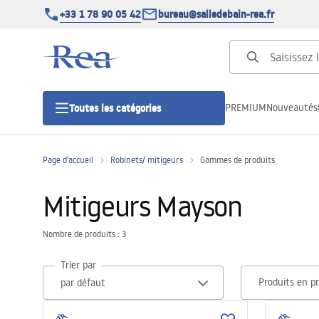
+33 1 78 90 05 42
bureau@salledebain-rea.fr
PREMIUM
Nouveautés
Toutes les catégories
Page d'accueil
Robinets/ mitigeurs
Gammes de produits
Cabines de douche
Mitigeurs Mayson
Portes de douche
Nombre de produits : 3
Receveurs de douche
Trier par
Produits en p
Caniveaux de douche