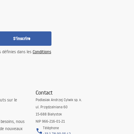
S'inscrire
s définies dans les
Conditions
Contact
uts sur le
Podlasiak Andrzej Cylwik sp. k.
ul. Przędzalniana 60
15-688 Białystok
 besoins, nous
NIP 966-216-01-21
Téléphone
 de nouveaux
+33 1 78 90 05 42