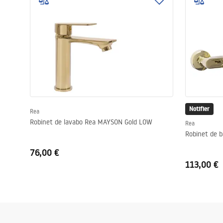
Cuvettes WC, bidets
Vasques et lavabos
Baignoires, pare-baignoires
Robinets de salle de bain
Notifier
Rea
Robinet de lavabo Rea MAYSON Gold LOW
Rea
Colonnes de douche
Robinet de 
76,00 €
CUISINE
113,00 €
Accessoires et meubles de salle de
bains