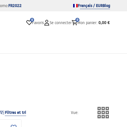
FR2022
Français / EUR
Blog
romo:
0
0
0,00 €
Favoris
Se connecter
Mon panier
:
Filtres et tri
Vue
: