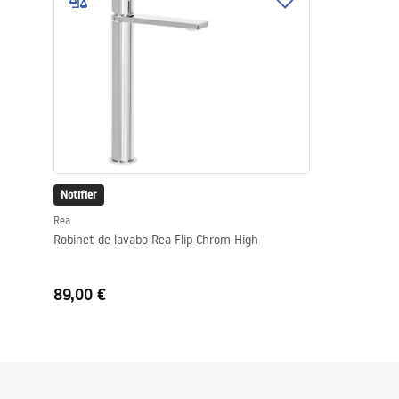
Cuvettes WC, bidets
Vasques et lavabos
Baignoires, pare-baignoires
Robinets de salle de bain
Notifier
Rea
Colonnes de douche
Robinet de lavabo Rea Flip Chrom High
CUISINE
89,00 €
Accessoires et meubles de salle de
bains