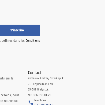
S'inscrire
s définies dans les
Conditions
Contact
uts sur le
Podlasiak Andrzej Cylwik sp. k.
ul. Przędzalniana 60
15-688 Białystok
 besoins, nous
NIP 966-216-01-21
Téléphone
 de nouveaux
+33 1 78 90 05 42