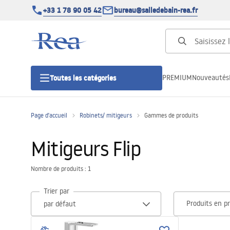
+33 1 78 90 05 42
bureau@salledebain-rea.fr
PREMIUM
Nouveautés
Toutes les catégories
Page d'accueil
Robinets/ mitigeurs
Gammes de produits
Cabines de douche
Mitigeurs Flip
Portes de douche
Nombre de produits : 1
Receveurs de douche
Trier par
Produits en p
Caniveaux de douche