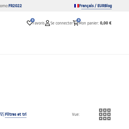
FR2022
Français / EUR
Blog
romo:
0
0
0,00 €
Favoris
Se connecter
Mon panier
:
Filtres et tri
Vue
: