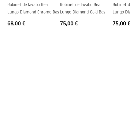
Informations de sécurité
Robinet de lavabo Rea
Robinet de lavabo Rea
Robinet de l
Garantie
5 ans
Safety_Information_Faucets.pdf
Lungo Diamond Chrome Bas
Lungo Diamond Gold Bas
Lungo Diamo
68,00 €
75,00 €
75,00 €