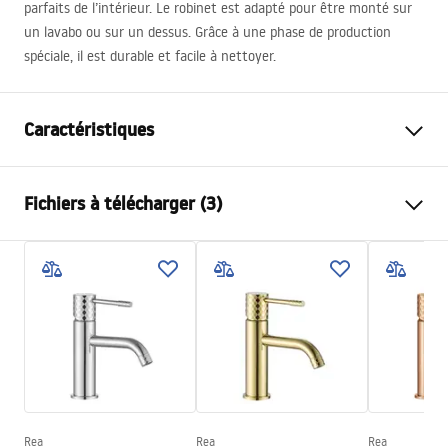
parfaits de l’intérieur. Le robinet est adapté pour être monté sur
un lavabo ou sur un dessus. Grâce à une phase de production
spéciale, il est durable et facile à nettoyer.
Caractéristiques
Type de robinet
de lavabo
Fichiers à télécharger (3)
Méthode de montage
Sur plage
Couleur
Or brossé
Conditions de garantie
Type de bec
Fixe
Warranty_Terms_and_Conditions_Faucets_-_5.pdf
Matériel
Laiton
Portée du bec
100
mm
Instructions de montage
Hauteur
165
mm
faucet.pdf
Technologie du revêtement
PVD
Diamètre de raccordement
3/8 pouce
Rea
Rea
Rea