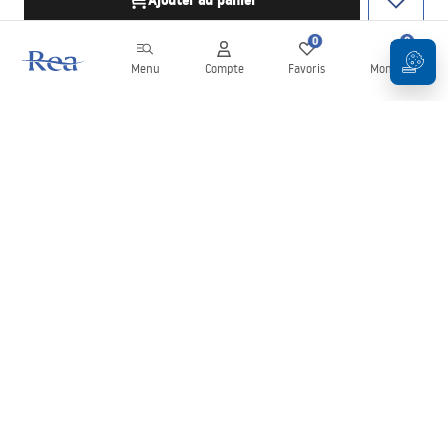
Ajouter au panier
0
0
Menu
Compte
Favoris
Mon panier
Newsletter
Restez informé des nouveautés et des promotions !
S'inscrire
En saisissant et en confirmant vos données, vous acceptez de
recevoir la newsletter selon les modalités définies dans les
Conditions générales
.