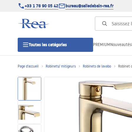
+33 1 78 90 05 42
bureau@salledebain-rea.fr
PREMIUM
Nouveautés
Toutes les catégories
Page d'accueil
Robinets/ mitigeurs
Robinets de lavabo
Robinet 
Cabines de douche
Portes de douche
Receveurs de douche
Caniveaux de douche