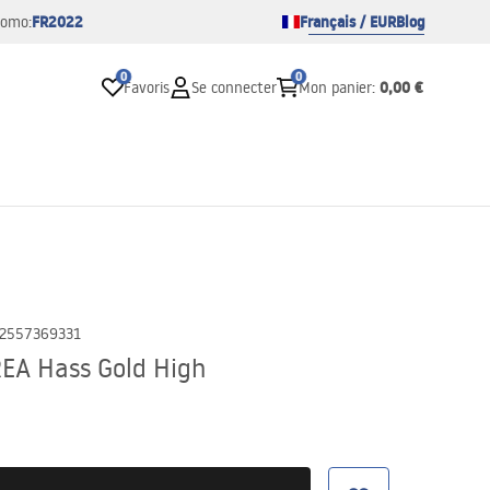
FR2022
Français / EUR
Blog
romo:
0
0
0,00 €
Favoris
Se connecter
Mon panier
:
2557369331
REA Hass Gold High