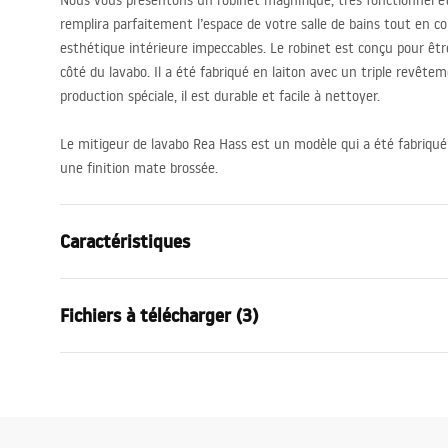
Nous vous présentons un robinet magnifique, très fonctionnel e
remplira parfaitement l’espace de votre salle de bains tout en 
esthétique intérieure impeccables. Le robinet est conçu pour êtr
côté du lavabo. Il a été fabriqué en laiton avec un triple revête
production spéciale, il est durable et facile à nettoyer.
Le mitigeur de lavabo Rea Hass est un modèle qui a été fabriqué
une finition mate brossée.
Caractéristiques
Type de robinet
de lavabo
Fichiers à télécharger (3)
Méthode de montage
Sur plage
Couleur
Or brossé
Conditions de garantie
Type de bec
Fixe
Instr
Warranty_Terms_and_Conditions_
faucet
Matériel
Laiton
Faucets_-_5.pdf