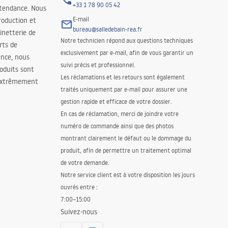
+33 1 78 90 05 42
 tendance. Nous
E-mail
roduction et
bureau@salledebain-rea.fr
binetterie de
Notre technicien répond aux questions techniques
orts de
exclusivement par e-mail, afin de vous garantir un
ence, nous
suivi précis et professionnel.
oduits sont
Les réclamations et les retours sont également
 extrêmement
traités uniquement par e-mail pour assurer une
gestion rapide et efficace de votre dossier.
En cas de réclamation, merci de joindre votre
numéro de commande ainsi que des photos
montrant clairement le défaut ou le dommage du
produit, afin de permettre un traitement optimal
de votre demande.
Notre service client est à votre disposition les jours
ouvrés entre :
7:00–15:00
Suivez-nous