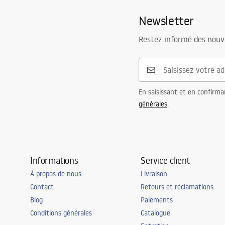
Portée du bec
105
mm
Newsletter
Hauteur
280
mm
Informations de sécurité
Technologie du revêtement
PVD
Safety_Information_Faucets.pdf
Restez informé des nouv
Diamètre de raccordement
3/8 pouce
Garantie
5 ans
En saisissant et en confirma
générales
.
Informations
Service client
À propos de nous
Livraison
Contact
Retours et réclamations
Blog
Paiements
Conditions générales
Catalogue