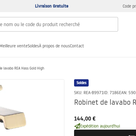
Livraison Gratuite
Code p
Meilleure vente
Soldes
À propos de nous
Contact
de lavabo REA Hass Gold High
Soldes
SKU
:
REA-B9971
ID
:
7186
EAN
:
590
Robinet de lavabo 
144,00 €
Expédition aujourd'hui