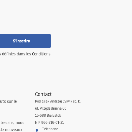
S'inscrire
s définies dans les
Conditions
Contact
uts sur le
Podlasiak Andrzej Cylwik sp. k.
ul. Przędzalniana 60
15-688 Białystok
 besoins, nous
NIP 966-216-01-21
Téléphone
 de nouveaux