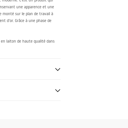
t moderne. C’est un produit qui
conservant une apparence et une
e monté sur le plan de travail à
ment d’or. Grâce à une phase de
 en laiton de haute qualité dans
uctions de montage
.pdf