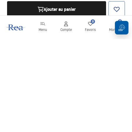
Ajouter au panier
0
0
Menu
Compte
Favoris
Mon panier
Newsletter
Restez informé des nouveautés et des promotions !
S'inscrire
En saisissant et en confirmant vos données, vous acceptez de
recevoir la newsletter selon les modalités définies dans les
Conditions générales
.