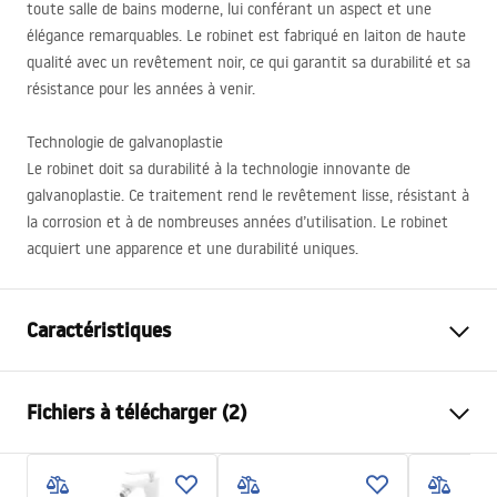
toute salle de bains moderne, lui conférant un aspect et une
élégance remarquables. Le robinet est fabriqué en laiton de haute
qualité avec un revêtement noir, ce qui garantit sa durabilité et sa
résistance pour les années à venir.
Technologie de galvanoplastie
Le robinet doit sa durabilité à la technologie innovante de
galvanoplastie. Ce traitement rend le revêtement lisse, résistant à
la corrosion et à de nombreuses années d’utilisation. Le robinet
acquiert une apparence et une durabilité uniques.
Caractéristiques
Type de robinet
de bidet
Fichiers à télécharger (2)
Méthode de montage
Sur plage
Couleur
Noir
Instructions de montage
Type de bec
Orientable