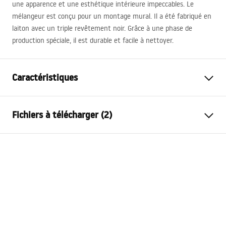
une apparence et une esthétique intérieure impeccables. Le
mélangeur est conçu pour un montage mural. Il a été fabriqué en
laiton avec un triple revêtement noir. Grâce à une phase de
production spéciale, il est durable et facile à nettoyer.
Caractéristiques
Type de robinet
de baignoire
Fichiers à télécharger (2)
Méthode de montage
Murale
Couleur
Or
Instructions de montage
Type de bec
Fixe
Faucet.pdf
Matériel
Laiton, ABS
Portée du bec
175
mm
Conditions de garantie
Hauteur
115
mm
Warranty_Terms_and_Conditions_Faucets_-_5.pdf
Technologie du revêtement
PVD