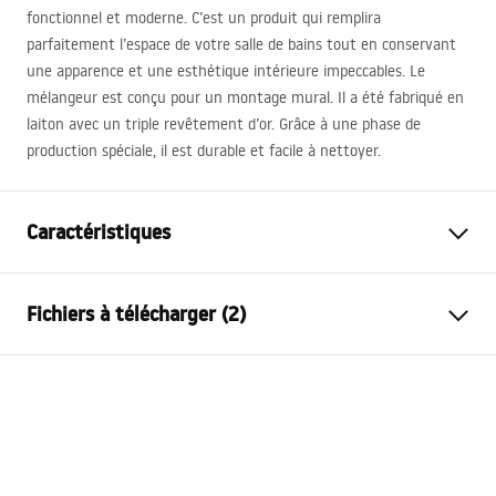
fonctionnel et moderne. C’est un produit qui remplira
parfaitement l’espace de votre salle de bains tout en conservant
une apparence et une esthétique intérieure impeccables. Le
mélangeur est conçu pour un montage mural. Il a été fabriqué en
laiton avec un triple revêtement d’or. Grâce à une phase de
production spéciale, il est durable et facile à nettoyer.
Caractéristiques
Type de robinet
de baignoire
Fichiers à télécharger (2)
Méthode de montage
Murale
Couleur
Cuivre brossé
Instructions de montage
Type de bec
Orientable
Faucet.pdf
Matériel
Laiton, ABS
Portée du bec
145
mm
Conditions de garantie