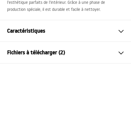
l’esthétique parfaits de l’intérieur. Grâce à une phase de
production spéciale, il est durable et facile à nettoyer.
Caractéristiques
Type de robinet
de baignoire
Fichiers à télécharger (2)
Méthode de montage
Murale
Couleur
Or brossé
Instructions de montage
Type de bec
Fixe
Faucet.pdf
Matériel
Laiton, ABS
Portée du bec
170
mm
Conditions de garantie
Hauteur
115
mm
Warranty_Terms_and_Conditions_Faucets_-_5.pdf
Technologie du revêtement
PVD
Diamètre de raccordement
½ pouce
Entraxe des raccords
150
mm