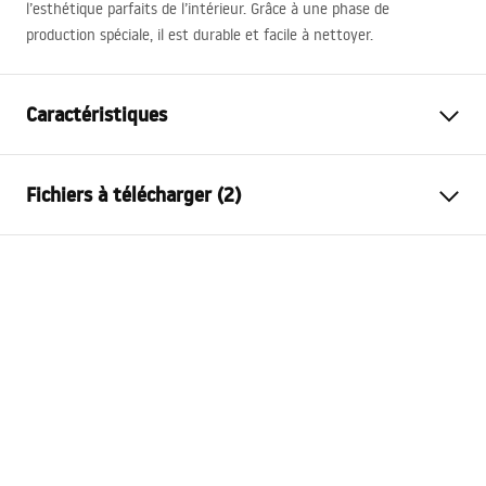
l’esthétique parfaits de l’intérieur. Grâce à une phase de
production spéciale, il est durable et facile à nettoyer.
Caractéristiques
Type de robinet
de baignoire
Fichiers à télécharger (2)
Méthode de montage
Murale
Couleur
Noir
Instructions de montage
Type de bec
Fixe
Faucet.pdf
Matériel
Laiton, ABS
Portée du bec
170
mm
Conditions de garantie
Hauteur
115
mm
Warranty_Terms_and_Conditions_Faucets_-_5.pdf
Technologie du revêtement
Electroplating
Diamètre de raccordement
½ pouce
Entraxe des raccords
150
mm