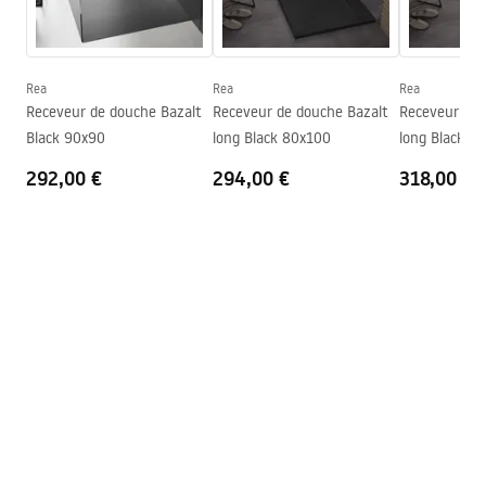
Instructions de montage
Diamètre d’évacuation
90
mm
Shower tray.pdf
Recoupable
Oui
Siphon inclus
Oui
Rea
Rea
Rea
Receveur de douche Bazalt
Receveur de douche Bazalt
Receveur de 
Garantie
24 mois
Black 90x90
long Black 80x100
long Black 8
292,00 €
294,00 €
318,00 €