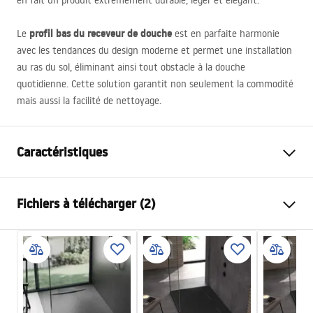
en fait un produit extrêmement durable, léger et élégant.
profil bas du receveur de douche
Le
est en parfaite harmonie
avec les tendances du design moderne et permet une installation
au ras du sol, éliminant ainsi tout obstacle à la douche
quotidienne. Cette solution garantit non seulement la commodité
mais aussi la facilité de nettoyage.
Caractéristiques
Couleur
Blanc
Fichiers à télécharger (2)
Matériel
Composite SMC
Longueur
1200
mm
instructions d'installation
Largeur
900
mm
manual - FR.pdf
Hauteur
25
mm
Méthode de montage
Sur le plancher, À encastrer