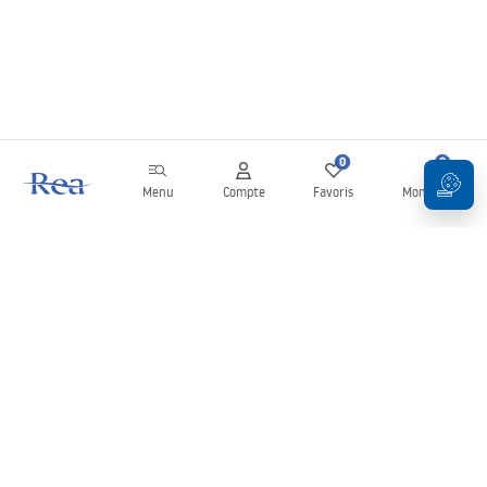
0
0
Menu
Compte
Favoris
Mon panier
Newsletter
Restez informé des nouveautés et des promotions !
S'inscrire