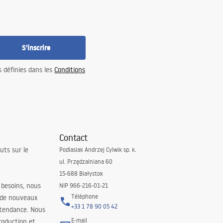
S'inscrire
s définies dans les
Conditions
Contact
uts sur le
Podlasiak Andrzej Cylwik sp. k.
ul. Przędzalniana 60
15-688 Białystok
 besoins, nous
NIP 966-216-01-21
Téléphone
 de nouveaux
+33 1 78 90 05 42
 tendance. Nous
E-mail
roduction et