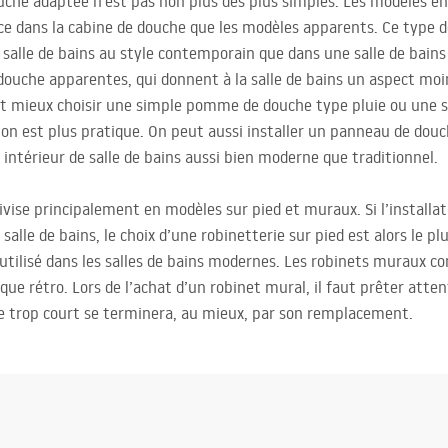
uche adaptée n’est pas non plus des plus simples. Les modèles enc
ce dans la cabine de douche que les modèles apparents. Ce type d
 salle de bains au style contemporain que dans une salle de bains d
ouche apparentes, qui donnent à la salle de bains un aspect moin
ut mieux choisir une simple pomme de douche type pluie ou une 
n est plus pratique. On peut aussi installer un panneau de douch
intérieur de salle de bains aussi bien moderne que traditionnel.
divise principalement en modèles sur pied et muraux. Si l’installa
alle de bains, le choix d’une robinetterie sur pied est alors le plu
 utilisé dans les salles de bains modernes. Les robinets muraux c
ue rétro. Lors de l’achat d’un robinet mural, il faut prêter atten
e trop court se terminera, au mieux, par son remplacement.