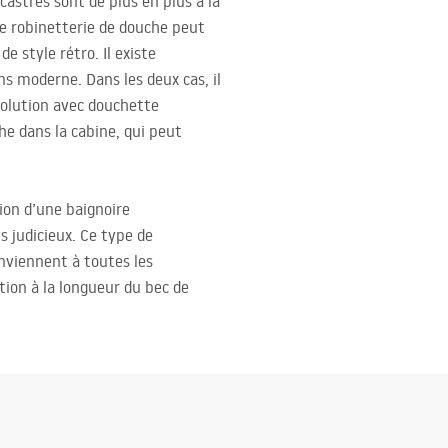
astrés sont de plus en plus à la
e robinetterie de douche peut
e style rétro. Il existe
s moderne. Dans les deux cas, il
solution avec douchette
e dans la cabine, qui peut
tion d’une baignoire
s judicieux. Ce type de
onviennent à toutes les
tion à la longueur du bec de