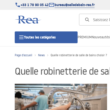
+33 1 78 90 05 42
bureau@salledebain-rea.fr
PREMIUM
Nouveautés
Toutes les catégories
Page d'accueil
News
Quelle robinetterie de salle de bains choisir ?
Cabines de douche
Quelle robinetterie de sal
Portes de douche
Receveurs de douche
Caniveaux de douche