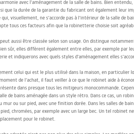
harmonie avec l’aménagement de la salle de bains. Bien entendu, l
nsi que la durée de la garantie du fabricant ont également leur im
 qui, visuellement, ne s’accorde pas à l’intérieur de la salle de b
te tous ces facteurs afin que la robinetterie choisie soit agréab
s peut aussi être classée selon son usage. On distingue notamment
ien sûr, elles diffèrent également entre elles, par exemple par l
erie et indiquerons avec quels styles d’aménagement elles s’acco
ment celui qui est le plus utilisé dans la maison, en particulier 
moment de l’achat, il faut veiller à ce que le robinet aide à écono
i présente dans presque tous les mitigeurs monocommande. Cepen
lle de bains aménagée dans un style rétro. Dans ce cas, un robin
mur ou sur pied, avec une finition dorée. Dans les salles de bain
 pied, chromées, par exemple avec un large bec. Un tel robinet n
mplacement pour le robinet.