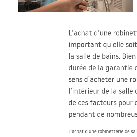
Cuvettes WC, bidets
Vasques et lavabos
L’achat d’une robinett
Baignoires, pare-baignoires
important qu’elle soi
la salle de bains. Bie
Robinets de salle de bain
durée de la garantie 
Colonnes de douche
sens d’acheter une ro
l’intérieur de la sall
CUISINE
de ces facteurs pour q
Accessoires et meubles de salle de
pendant de nombreus
bains
L’achat d’une robinetterie de sal