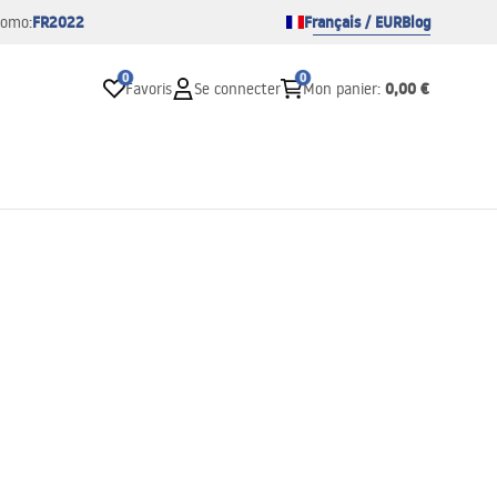
FR2022
Français / EUR
Blog
romo:
0
0
0,00 €
Favoris
Se connecter
Mon panier
: