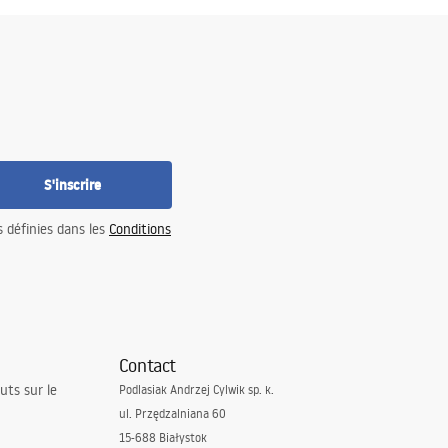
S'inscrire
s définies dans les
Conditions
Contact
uts sur le
Podlasiak Andrzej Cylwik sp. k.
ul. Przędzalniana 60
15-688 Białystok