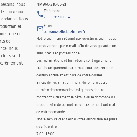
 besoins, nous
NIP 966-216-01-21
Téléphone
 de nouveaux
+33 1 78 90 05 42
 tendance. Nous
E-mail
roduction et
bureau@salledebain-rea.fr
binetterie de
Notre technicien répond aux questions techniques
orts de
exclusivement par e-mail, afin de vous garantir un
ence, nous
suivi précis et professionnel.
oduits sont
Les réclamations et les retours sont également
 extrêmement
traités uniquement par e-mail pour assurer une
gestion rapide et efficace de votre dossier.
En cas de réclamation, merci de joindre votre
numéro de commande ainsi que des photos
montrant clairement le défaut ou le dommage du
produit, afin de permettre un traitement optimal
de votre demande.
Notre service client est à votre disposition les jours
ouvrés entre :
7:00–15:00