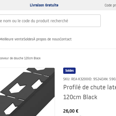
Livraison Gratuite
Code p
Meilleure vente
Soldes
À propos de nous
Contact
receveur de douche 120cm Black
Soldes
SKU
:
REA-K3200
ID
:
9524
EAN
:
590
Profilé de chute la
120cm Black
26,00 €