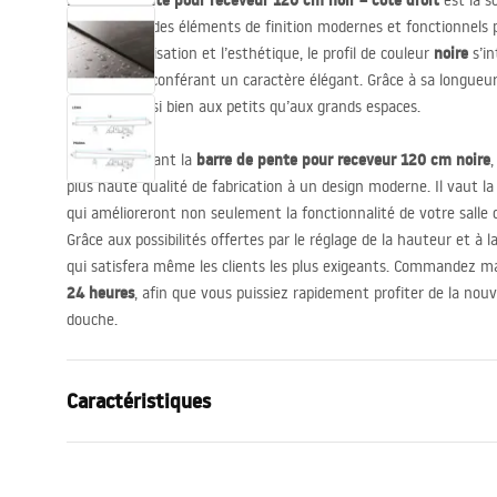
Profil de pente pour receveur 120 cm noir – côté droit
est la s
recherchent des éléments de finition modernes et fonctionnels po
noire
confort d’utilisation et l’esthétique, le profil de couleur
s’in
intérieur, lui conférant un caractère élégant. Grâce à sa longueu
convient aussi bien aux petits qu’aux grands espaces.
barre de pente pour receveur 120 cm noire
En commandant la
,
plus haute qualité de fabrication à un design moderne. Il vaut la
qui amélioreront non seulement la fonctionnalité de votre salle 
Grâce aux possibilités offertes par le réglage de la hauteur et à la 
qui satisfera même les clients les plus exigeants. Commandez 
24 heures
, afin que vous puissiez rapidement profiter de la nouv
douche.
Caractéristiques
Type de produit
Latte de pe
Couleur
Noir