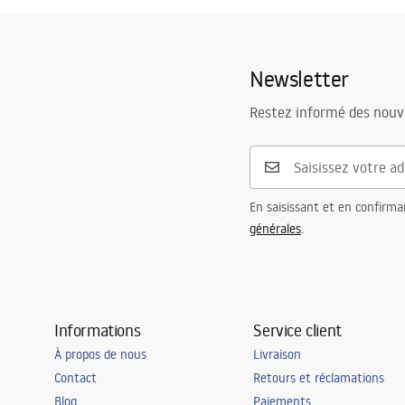
Matériel
Acier inoxyd
Longueur
1200
mm
Newsletter
Hauteur
27
mm
Restez informé des nouv
Largeur
37
mm
Épaisseur de l'acier
1
mm
Recoupable
Oui
Côté
Droit, Gauc
En saisissant et en confirma
générales
.
Garantie
24 mois
Informations
Service client
À propos de nous
Livraison
Contact
Retours et réclamations
Blog
Paiements