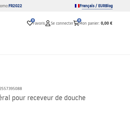
FR2022
Français / EUR
Blog
romo:
0
0
0,00 €
Favoris
Se connecter
Mon panier
:
2557395088
téral pour receveur de douche