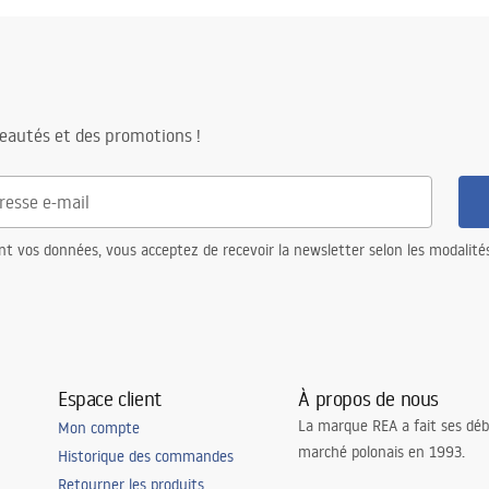
able
eautés et des promotions !
he
nt vos données, vous acceptez de recevoir la newsletter selon les modalité
Espace client
À propos de nous
La marque REA a fait ses déb
Mon compte
marché polonais en 1993.
Historique des commandes
Retourner les produits