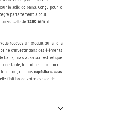
olution idéale pour ceux qui
ur la salle de bains. Conçu pour le
tègre parfaitement à tout
1200 mm
r universelle de
, il
 vous recevez un produit qui allie la
 peine d’investir dans des éléments
de bains, mais aussi son esthétique.
pose facile, le profil est un produit
expédions sous
maintenant, et nous
elle finition de votre espace de
nte