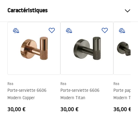
Caractéristiques
Couleur
Cuivre brossé
Matériel
Métal
Méthode de montage
À visser
Largeur
50
mm
Hauteur
65
mm
Profondeur
70
mm
Rea
Rea
Rea
Série
Modern
Porte-serviette 6606
Porte-serviette 6606
Porte papier-
Garantie
24 mois
Modern Copper
Modern Titan
Modern Tita
30,00 €
30,00 €
36,00 €