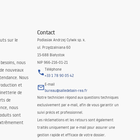
Contact
uts sur le
Podlasiak Andrzej Cylwik sp. k.
ul. Przędzalniana 60
15-688 Białystok
 besoins, nous
NIP 966-216-01-21
Téléphone
 de nouveaux
+33 1 78 90 05 42
 tendance. Nous
E-mail
roduction et
bureau@salledebain-rea.fr
binetterie de
Notre technicien répond aux questions techniques
orts de
exclusivement par e-mail, afin de vous garantir un
ence, nous
suivi précis et professionnel.
oduits sont
Les réclamations et les retours sont également
 extrêmement
traités uniquement par e-mail pour assurer une
gestion rapide et efficace de votre dossier.