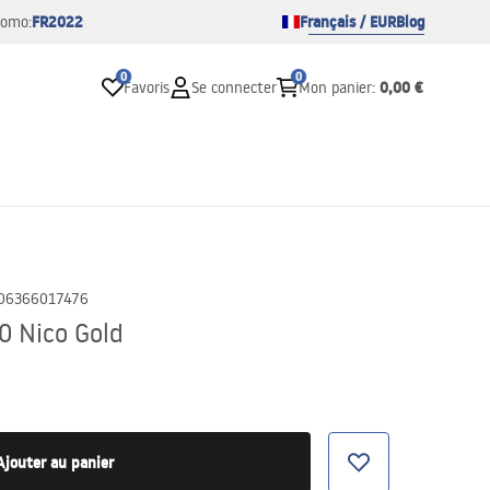
FR2022
Français / EUR
Blog
romo:
0
0
0,00 €
Favoris
Se connecter
Mon panier
:
06366017476
0 Nico Gold
Ajouter au panier