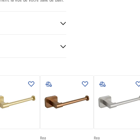
ment la vue de votre salle de bain.
tions de garantie
nty_Terms_and_Conditions_
ories_-_24.pdf
Rea
Rea