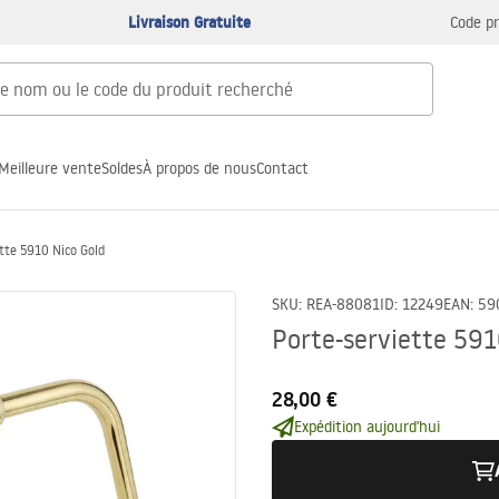
Livraison Gratuite
Code p
Meilleure vente
Soldes
À propos de nous
Contact
tte 5910 Nico Gold
SKU
:
REA-88081
ID
:
12249
EAN
:
59
Porte-serviette 591
28,00 €
Expédition aujourd'hui