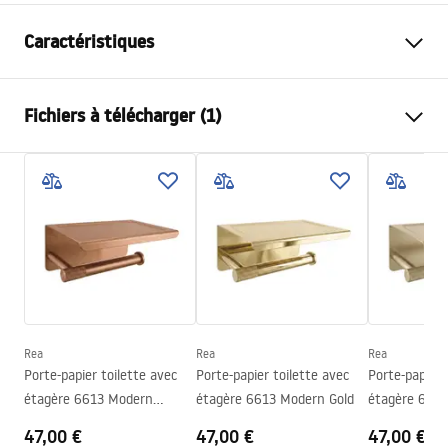
Caractéristiques
Couleur
Or brossé
Fichiers à télécharger (1)
Matériel
Métal
Méthode de montage
À visser
Conditions de garantie
Largeur
200
mm
Warranty_Terms_and_Conditions_Accessories_-_24.pdf
Hauteur
30
mm
Profondeur
60
mm
Série
Tomi
Garantie
24 mois
Rea
Rea
Rea
Porte-papier toilette avec
Porte-papier toilette avec
Porte-papier 
étagère 6613 Modern
étagère 6613 Modern Gold
étagère 6613
Copper Brush
Brush
47,00 €
47,00 €
47,00 €