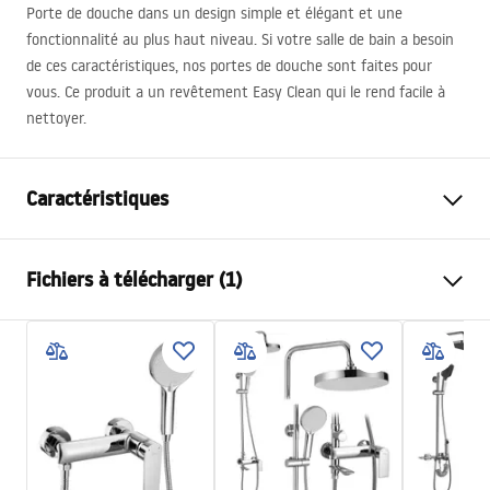
Porte de douche dans un design simple et élégant et une
fonctionnalité au plus haut niveau. Si votre salle de bain a besoin
de ces caractéristiques, nos portes de douche sont faites pour
vous. Ce produit a un revêtement Easy Clean qui le rend facile à
nettoyer.
Caractéristiques
Mode d'ouverture la porte
Coulissant(e)
Fichiers à télécharger (1)
Taille de la porte
120
Sens de la porte
Réversible
Instrukcja_montażu_FR
Épaisseur du verre
6 mm
Porte de douche Rapid Slide FR.pdf
Hauteur de la porte de douche
195
cm
Matériel des profils
aluminium
Matériel des poignées
Laiton