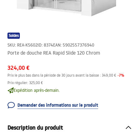
Soldes
SKU
:
REA-K5602
ID
:
8374
EAN
:
5902557376940
Porte de douche REA Rapid Slide 120 Chrom
324,00 €
-
7
%
Prix le plus bas dans la période de 30 jours avant la baisse :
349,00 €
Prix régulier
:
325,00 €
Expédition après-demain.
Demander des informations sur le produit
Description du produit