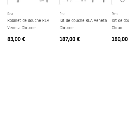
Couche Easy Clean
Oui
Finition des profils
Chrome
Rea
Rea
Rea
Robinet de douche REA
Kit de douche REA Veneta
Kit de douch
Kit de joint d'étanchéité inclus
Oui
Veneta Chrome
Chrome
Chrom
Possibilité de montage sans
Oui
83,00 €
187,00 €
180,00 €
receveur de douche
Garantie
24 mois