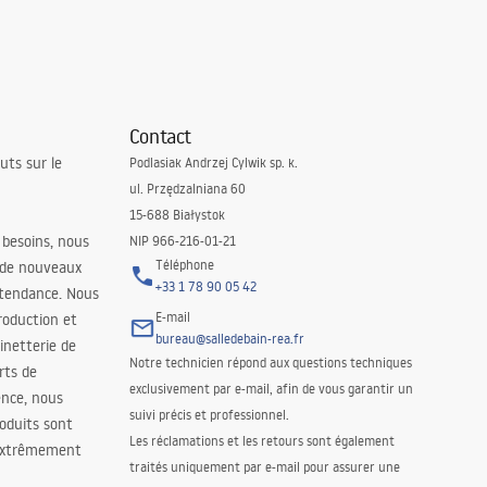
Contact
uts sur le
Podlasiak Andrzej Cylwik sp. k.
ul. Przędzalniana 60
15-688 Białystok
 besoins, nous
NIP 966-216-01-21
Téléphone
 de nouveaux
+33 1 78 90 05 42
 tendance. Nous
E-mail
roduction et
bureau@salledebain-rea.fr
binetterie de
Notre technicien répond aux questions techniques
orts de
exclusivement par e-mail, afin de vous garantir un
ence, nous
suivi précis et professionnel.
oduits sont
Les réclamations et les retours sont également
 extrêmement
traités uniquement par e-mail pour assurer une