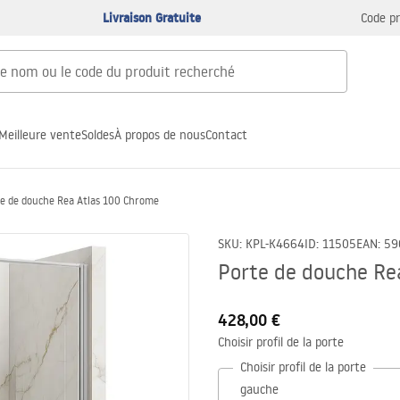
Livraison Gratuite
Code p
Meilleure vente
Soldes
À propos de nous
Contact
e de douche Rea Atlas 100 Chrome
SKU
:
KPL-K4664
ID
:
11505
EAN
:
59
Porte de douche Re
428,00 €
Choisir profil de la porte
Choisir profil de la porte