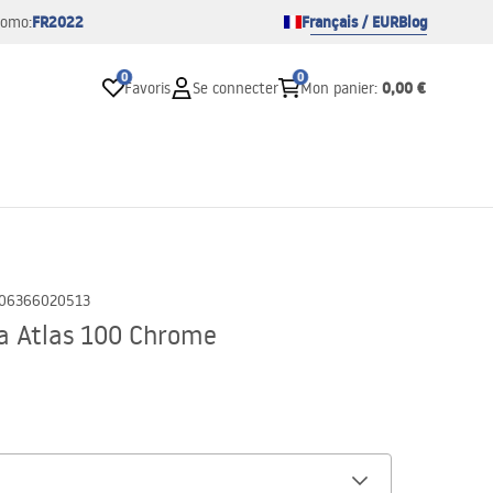
FR2022
Français / EUR
Blog
romo:
0
0
0,00 €
Favoris
Se connecter
Mon panier
:
06366020513
a Atlas 100 Chrome