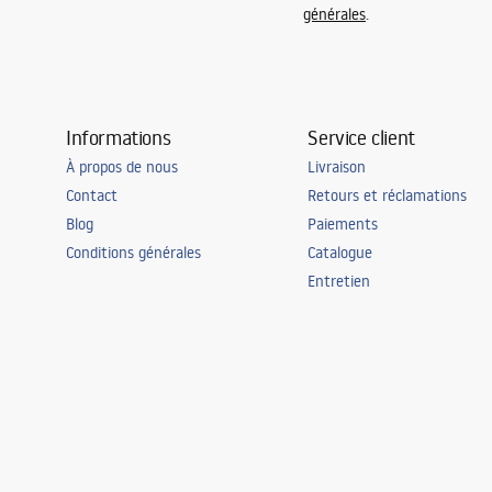
générales
.
Kit de joint d'étanchéité inclus
Oui
Possibilité de montage sans receveur de
Oui
douche
Garantie
24 mois
Informations
Service client
À propos de nous
Livraison
Contact
Retours et réclamations
Blog
Paiements
Conditions générales
Catalogue
Entretien