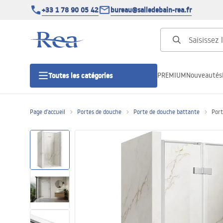
+33 1 78 90 05 42
bureau@salledebain-rea.fr
PREMIUM
Nouveautés
Toutes les catégories
Page d'accueil
Portes de douche
Porte de douche battante
Port
Cabines de douche
Portes de douche
Receveurs de douche
Caniveaux de douche