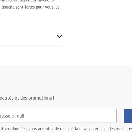
nnalité au plus haut niveau. Si
de douche sont faites pour vous. Ce
.
r
eautés et des promotions !
eur
té du vitre
nt vos données, vous acceptez de recevoir la newsletter selon les modalité