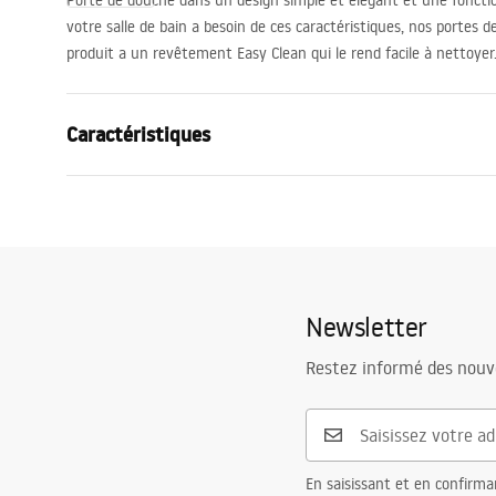
Porte de douche dans un design simple et élégant et une fonctio
votre salle de bain a besoin de ces caractéristiques, nos portes 
produit a un revêtement Easy Clean qui le rend facile à nettoyer
Caractéristiques
Mode d'ouverture la porte
À entrouvri
Taille de la porte
100
Épaisseur du verre
6 mm
Hauteur de la porte de douche
200
cm
Newsletter
Matériel des profils
aluminium
Restez informé des nouv
Matériel des poignées
Laiton
Sens de l'ouverture
vers l'extéri
Couche Easy Clean
Oui, d'un cô
Finition des profils
Chrome
En saisissant et en confirma