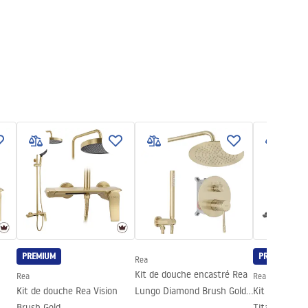
PREMIUM
PREMIUM
Rea
Kit de douche encastré Rea
Rea
Rea
Kit de douche Rea Vision
Lungo Diamond Brush Gold
Kit de douche
Brush Gold
+ BOX
Titan