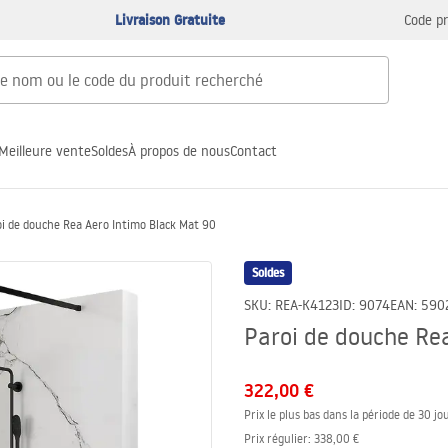
Livraison Gratuite
Code p
Meilleure vente
Soldes
À propos de nous
Contact
i de douche Rea Aero Intimo Black Mat 90
Soldes
SKU
:
REA-K4123
ID
:
9074
EAN
:
590
Paroi de douche Re
322,00 €
Prix le plus bas dans la période de 30 jou
Prix régulier
:
338,00 €