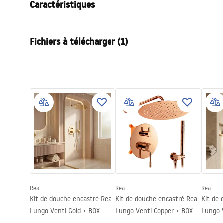
Caractéristiques
Dimension (porte x paroi)
90
Fichiers à télécharger (1)
Couleur
Noir
Type de cabine de douche
walk-in
Instrukcja_montażu_FR
Couleur du verre
Transpare
Paroi de douche AERO FR.pdf
Modèle
Aero
Montage
Sur le rece
Hauteur (mm)
2000
mm
Sens de la cabine
Réversible
Garantie
24 mois
Couche Easy Clean
Oui, d'un cô
Rea
Rea
Rea
Kit de douche encastré Rea
Kit de douche encastré Rea
Kit de
Lungo Venti Gold + BOX
Lungo Venti Copper + BOX
Lungo 
BOX