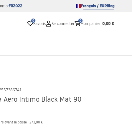
FR2022
Français / EUR
Blog
romo:
0
0
0,00 €
Favoris
Se connecter
Mon panier
:
2557386741
a Aero Intimo Black Mat 90
rs avant la baisse :
273,00 €