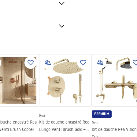
nt 8mm
veur ou plancher
té du vitre
PREMIUM
Rea
 douche encastré Rea
Kit de douche encastré Rea
Rea
Venti Brush Copper +
Lungo Venti Brush Gold +
Kit de douche Rea Vision
BOX
Gold