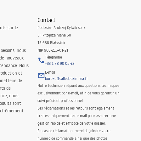
Contact
uts sur le
Podlasiak Andrzej Cylwik sp. k.
ul. Przędzalniana 60
15-688 Białystok
 besoins, nous
NIP 966-216-01-21
Téléphone
 de nouveaux
+33 1 78 90 05 42
 tendance. Nous
E-mail
roduction et
bureau@salledebain-rea.fr
binetterie de
Notre technicien répond aux questions techniques
orts de
exclusivement par e-mail, afin de vous garantir un
ence, nous
suivi précis et professionnel.
oduits sont
Les réclamations et les retours sont également
 extrêmement
traités uniquement par e-mail pour assurer une
gestion rapide et efficace de votre dossier.
En cas de réclamation, merci de joindre votre
numéro de commande ainsi que des photos