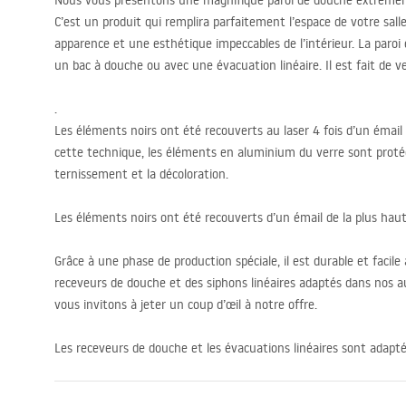
Nous vous présentons une magnifique paroi de douche extrêmem
C’est un produit qui remplira parfaitement l’espace de votre sa
apparence et une esthétique impeccables de l’intérieur. La paroi 
un bac à douche ou avec une évacuation linéaire. Il est fait de v
.
Les éléments noirs ont été recouverts au laser 4 fois d’un émail 
cette technique, les éléments en aluminium du verre sont protégé
ternissement et la décoloration.
Les éléments noirs ont été recouverts d’un émail de la plus haut
Grâce à une phase de production spéciale, il est durable et facil
receveurs de douche et des siphons linéaires adaptés dans nos 
vous invitons à jeter un coup d’œil à notre offre.
Les receveurs de douche et les évacuations linéaires sont adapté