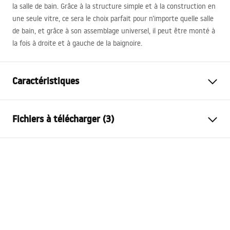
la salle de bain. Grâce à la structure simple et à la construction en
une seule vitre, ce sera le choix parfait pour n’importe quelle salle
de bain, et grâce à son assemblage universel, il peut être monté à
la fois à droite et à gauche de la baignoire.
Caractéristiques
Genre
Mobile
Fichiers à télécharger (3)
Matériel
Aluminium , Verre trempé
Couleur
Or brossé
Model 3D STP
Largeur
1200
mm
Agat_1200X1400_CHROME___3_-21___.stp
Hauteur
1400
mm
Épaisseur du verre
5
mm
Model 3D STP
Couleur du verre
Transparent
Agat_1200X1400_CHROME___3_-21___.stp
Nombre de segments
3 ailes