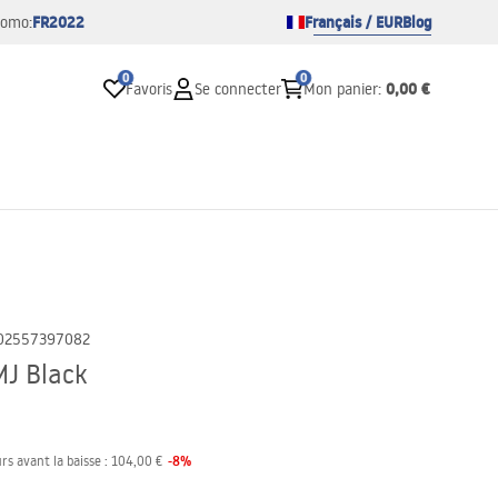
FR2022
Français / EUR
Blog
romo:
0
0
0,00 €
Favoris
Se connecter
Mon panier
:
02557397082
J Black
-
8
%
rs avant la baisse :
104,00 €