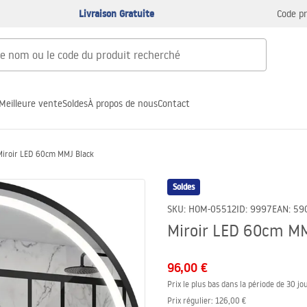
Livraison Gratuite
Code p
Meilleure vente
Soldes
À propos de nous
Contact
Miroir LED 60cm MMJ Black
Soldes
SKU
:
HOM-05512
ID
:
9997
EAN
:
59
Miroir LED 60cm MM
96,00 €
Prix le plus bas dans la période de 30 jou
Prix régulier
:
126,00 €