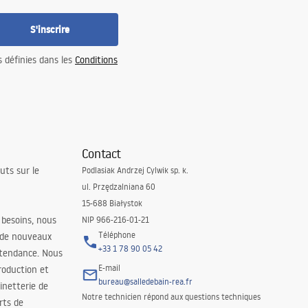
S'inscrire
s définies dans les
Conditions
Contact
uts sur le
Podlasiak Andrzej Cylwik sp. k.
ul. Przędzalniana 60
15-688 Białystok
 besoins, nous
NIP 966-216-01-21
Téléphone
 de nouveaux
+33 1 78 90 05 42
 tendance. Nous
E-mail
roduction et
bureau@salledebain-rea.fr
binetterie de
Notre technicien répond aux questions techniques
orts de