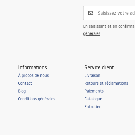
Anti-buée
Oui
Puissance
12
W
Garantie
24 mois
En saisissant et en confirma
générales
.
Informations
Service client
À propos de nous
Livraison
Contact
Retours et réclamations
Blog
Paiements
Conditions générales
Catalogue
Entretien