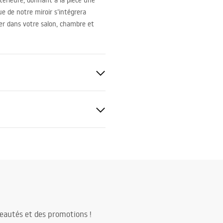
térieure, donnant à la pièce une
e de notre miroir s’intégrera
her dans votre salon, chambre et
eautés et des promotions !