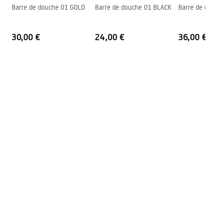
Instructions de montage
Barre de douche 01 GOLD
Barre de douche 01 BLACK
Barre de do
Système Anti-calcaire
Oui
shower_set.pdf
Technologie du revêtement
PVD
30,00 €
24,00 €
36,00 €
Entraxe des raccords
150
mm
Garantie
24 mois