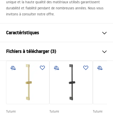
unique et la haute qualité des matériaux utilisés garantissent
durabilité et fiabilité pendant de nombreuses années. Nous vous
invitons à consulter notre offre.
Caractéristiques
Couleur
Acier inoxydable
Fichiers à télécharger (3)
Matériel
Laiton, ABS
Type de robinet
Mitigeur
Informations de sécurité
Méthode de montage
En surface
Safety_Information_Shower_set.pdf
Réglage de la hauteur
Oui
Hauteur min.
825
mm
Conditions de garantie
Hauteur max.
1145
mm
Warranty_Terms_and_Conditions_Faucets_-_5.pdf
Bec de baignoire
Oui, fixe
Réglage de pression
Non
Tutumi
Tutumi
Tutumi