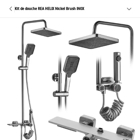
Kit de douche REA HELIX Nickel Brush INOX