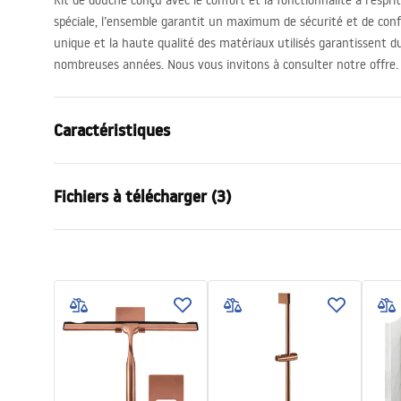
Kit de douche conçu avec le confort et la fonctionnalité à l’espr
spéciale, l’ensemble garantit un maximum de sécurité et de conf
unique et la haute qualité des matériaux utilisés garantissent dur
nombreuses années. Nous vous invitons à consulter notre offre.
Caractéristiques
Couleur
Noir
Fichiers à télécharger (3)
Matériel
ABS
Type de robinet
Mitigeur
Informations de sécurité
Condi
Méthode de montage
En surface
Safety_Information_Shower_set.p
Warra
Réglage de la hauteur
Oui
df
Faucet
Hauteur min.
870
mm
Hauteur max.
1220
mm
Instructions de montage
Bec de baignoire
Oui, orienta
shower_set.pdf