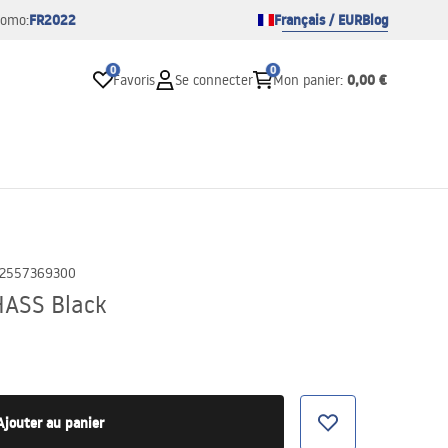
FR2022
Français / EUR
Blog
romo:
0
0
0,00 €
Favoris
Se connecter
Mon panier
:
2557369300
HASS Black
Ajouter au panier