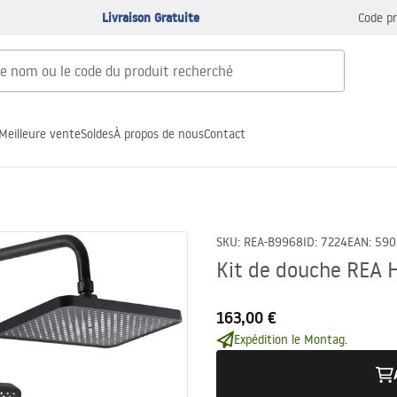
Livraison Gratuite
Code p
Meilleure vente
Soldes
À propos de nous
Contact
SKU
:
REA-B9968
ID
:
7224
EAN
:
590
Kit de douche REA 
163,00 €
Expédition le Montag.