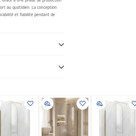
it. Grâce à une phase de production
ort au quotidien. La conception
abilité et fiabilité pendant de
tions de garantie
nty_Terms_and_Conditions_
s_-_5.pdf
ble