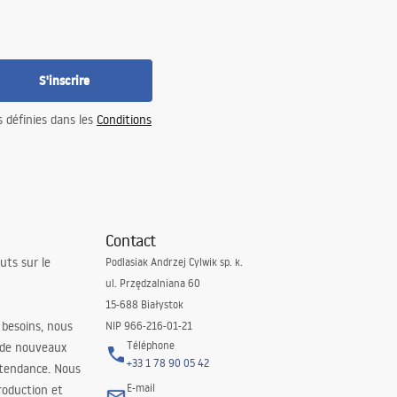
S'inscrire
s définies dans les
Conditions
Contact
uts sur le
Podlasiak Andrzej Cylwik sp. k.
ul. Przędzalniana 60
15-688 Białystok
 besoins, nous
NIP 966-216-01-21
Téléphone
 de nouveaux
+33 1 78 90 05 42
 tendance. Nous
E-mail
roduction et