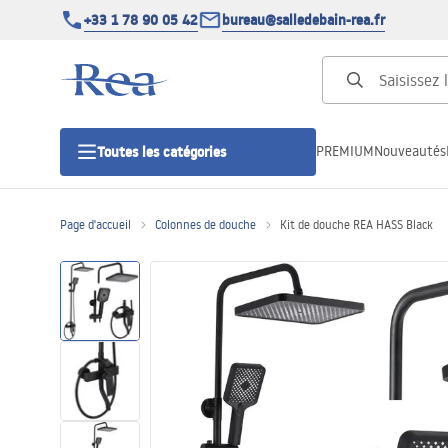
+33 1 78 90 05 42
bureau@salledebain-rea.fr
PREMIUM
Nouveautés
Toutes les catégories
Page d'accueil
Colonnes de douche
Kit de douche REA HASS Black
Cabines de douche
Portes de douche
Receveurs de douche
Caniveaux de douche