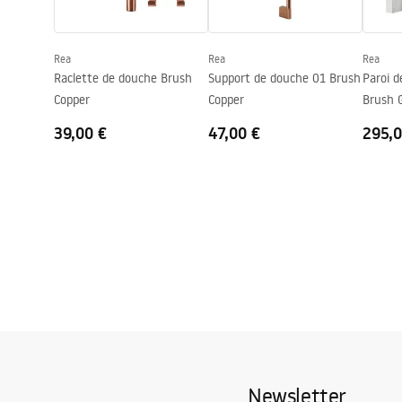
Réglage de pression
Oui
Système Anti-calcaire
Oui
Rea
Rea
Rea
Technologie du revêtement
Electroplati
Raclette de douche Brush
Support de douche 01 Brush
Paroi 
Entraxe des raccords
150
mm
Copper
Copper
Brush 
Garantie
24 mois
39,00 €
47,00 €
295,0
Newsletter