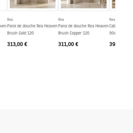
Rea
Rea
Rea
aven
Paroi de douche Rea Heaven
Paroi de douche Rea Heaven
Cabine de do
Brush Gold 120
Brush Copper 120
90x90 Brush
313,00 €
311,00 €
397,00 €