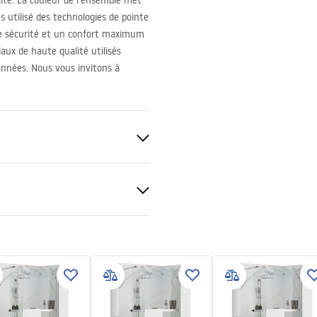
ité. La couleur de l’ensemble met
s utilisé des technologies de pointe
ne sécurité et un confort maximum
iaux de haute qualité utilisés
 années. Nous vous invitons à
ique
tions de garantie
nty_Terms_and_Conditions_
s_-_5.pdf