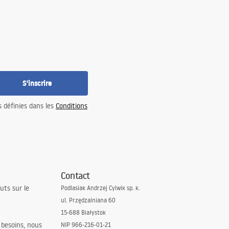
S'inscrire
s définies dans les
Conditions
Contact
uts sur le
Podlasiak Andrzej Cylwik sp. k.
ul. Przędzalniana 60
15-688 Białystok
 besoins, nous
NIP 966-216-01-21