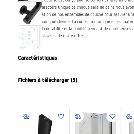
L’ensemble de douche est conçu pour le confort et la fonctionnal
en valeur le caractère unique de chaque salle de bains.Nous avon
dans la fabrication de nos ensembles de douche pour assurer u
dans l’utilisation quotidienne. La conception unique et les matér
garantissent la durabilité et la fiabilité pendant de nombreuses
prendre connaissance de notre offre.
Caractéristiques
Couleur
Noir
Fichiers à télécharger (3)
Matériel
Laiton, ABS
Type de robinet
Thermostat
Informations de sécurité
Condi
Méthode de montage
En surface
Safety_Information_Shower_set.p
Warra
Réglage de la hauteur
Non
df
Faucet
Hauteur min.
1000
mm
Hauteur max.
1000
mm