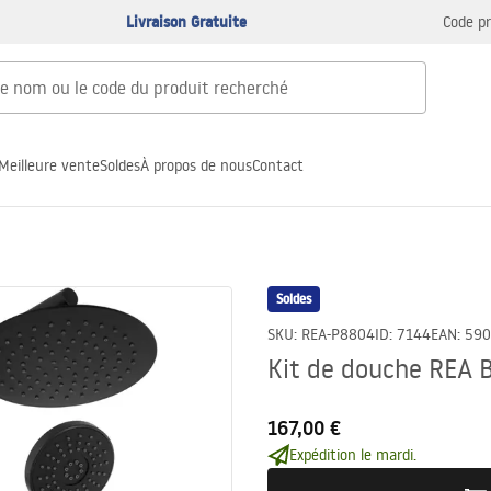
Livraison Gratuite
Code p
Meilleure vente
Soldes
À propos de nous
Contact
Soldes
SKU
:
REA-P8804
ID
:
7144
EAN
:
590
Kit de douche REA 
167,00 €
Expédition le mardi.