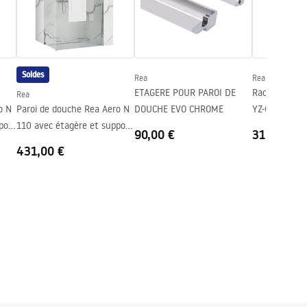
Soldes
Rea
Rea
ETAGERE POUR PAROI DE
Raclette de 
Rea
o N
Paroi de douche Rea Aero N
DOUCHE EVO CHROME
YZ-G04
port
110 avec étagère et support
90,00 €
31,00 €
Evo
431,00 €