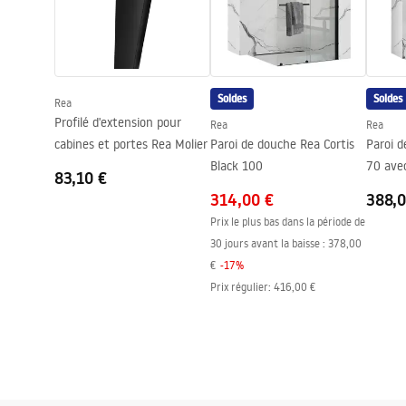
Instructions de montage
Bec de baignoire
Non
shower_set.pdf
Réglage de pression
Oui
Système Anti-calcaire
Oui
Soldes
Soldes
Rea
Technologie du revêtement
Electroplati
Profilé d'extension pour
Rea
Rea
Entraxe des raccords
150
mm
cabines et portes Rea Molier
Paroi de douche Rea Cortis
Paroi 
Garantie
24 mois
Black 100
70 ave
83,10 €
Evo
314,00 €
388,0
Prix le plus bas dans la période de
30 jours avant la baisse :
378,00
€
-
17
%
Prix régulier
:
416,00 €