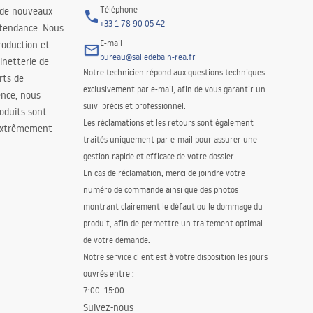
Téléphone
 de nouveaux
+33 1 78 90 05 42
 tendance. Nous
E-mail
roduction et
bureau@salledebain-rea.fr
binetterie de
Notre technicien répond aux questions techniques
orts de
exclusivement par e-mail, afin de vous garantir un
ence, nous
suivi précis et professionnel.
oduits sont
Les réclamations et les retours sont également
 extrêmement
traités uniquement par e-mail pour assurer une
gestion rapide et efficace de votre dossier.
En cas de réclamation, merci de joindre votre
numéro de commande ainsi que des photos
montrant clairement le défaut ou le dommage du
produit, afin de permettre un traitement optimal
de votre demande.
Notre service client est à votre disposition les jours
ouvrés entre :
7:00–15:00
Suivez-nous