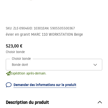
SKU
:
ZLE-09046
ID
:
10301
EAN
:
5905505500367
évier en granit MARC 110 WORKSTATION Beige
523,00 €
Choisir bonde
Choisir bonde
Expédition après-demain.
Demander des informations sur le produit
Description du produit