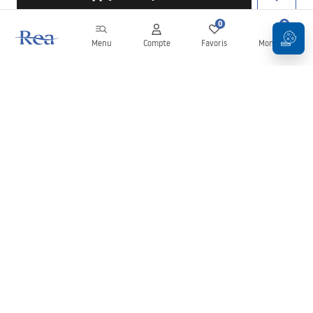
0
0
Menu
Compte
Favoris
Mon panier
Newsletter
Restez informé des nouveautés et des promotions !
S'inscrire
En saisissant et en confirmant vos données, vous acceptez de
recevoir la newsletter selon les modalités définies dans les
Conditions générales
.