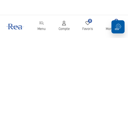
0
0
Menu
Compte
Favoris
Mon panier
Newsletter
Restez informé des nouveautés et des promotions !
S'inscrire
En saisissant et en confirmant vos données, vous acceptez de
recevoir la newsletter selon les modalités définies dans les
Conditions générales
.