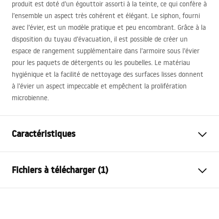
produit est doté d’un égouttoir assorti à la teinte, ce qui confère à
l’ensemble un aspect très cohérent et élégant. Le siphon, fourni
avec l’évier, est un modèle pratique et peu encombrant. Grâce à la
disposition du tuyau d’évacuation, il est possible de créer un
espace de rangement supplémentaire dans l’armoire sous l’évier
pour les paquets de détergents ou les poubelles. Le matériau
hygiénique et la facilité de nettoyage des surfaces lisses donnent
à l’évier un aspect impeccable et empêchent la prolifération
microbienne.
Caractéristiques
Longueur de l'évier
440
mm
Fichiers à télécharger (1)
Largeur de l'évier
440
mm
La profondeur d'évier
190
mm
Template
Trou de robinet
Non
ANTHONY_50.pdf