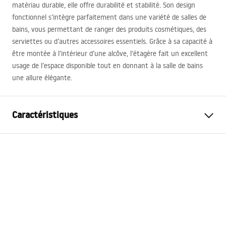
matériau durable, elle offre durabilité et stabilité. Son design
fonctionnel s’intègre parfaitement dans une variété de salles de
bains, vous permettant de ranger des produits cosmétiques, des
serviettes ou d’autres accessoires essentiels. Grâce à sa capacité à
être montée à l’intérieur d’une alcôve, l’étagère fait un excellent
usage de l’espace disponible tout en donnant à la salle de bains
une allure élégante.
Caractéristiques
Couleur
Acier inoxydable
Matériel
Acier inoxydable
Méthode de montage
Auto-adhésif
Largeur
300
mm
Hauteur
300
mm
Profondeur
100
mm