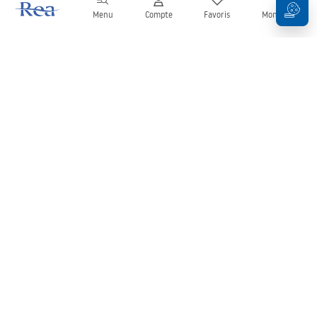
Menu
Compte
Favoris
Mon panier
Newsletter
Restez informé des nouveautés et des promotions !
S'inscrire
En saisissant et en confirmant vos données, vous acceptez de
recevoir la newsletter selon les modalités définies dans les
Conditions générales
.