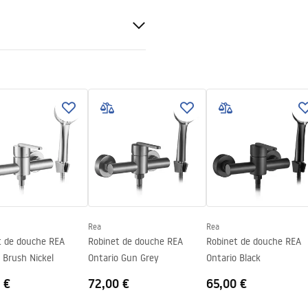
able AISI 304
able
) avec dessin
r la structure en acier, 24 mois
tres composants
Rea
Rea
t de douche REA
Robinet de douche REA
Robinet de douche REA
 Brush Nickel
Ontario Gun Grey
Ontario Black
 €
72,00 €
65,00 €