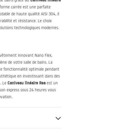
Caniveau linéaire
de bains grâce au
forme carrée est une parfaite
xydable de haute qualité
AISI
304, il
bilité et résistance. Le choix
solutions technologiques modernes.
vêtement innovant Nano Flex,
ène de votre salle de bains. La
ne fonctionnalité optimale pendant
esthétique en investissant dans des
Caniveau linéaire Rea
s. Le
est un
ison express sous 24 heures vous
ovation.