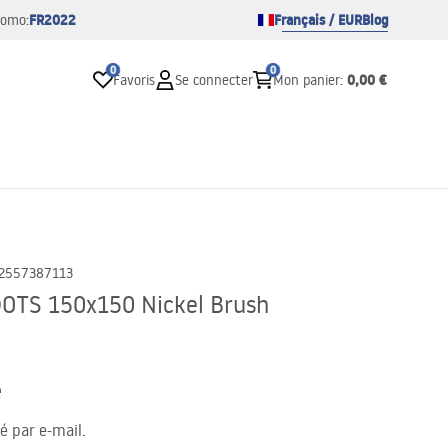
FR2022
Français / EUR
Blog
romo:
0
0
0,00 €
Favoris
Se connecter
Mon panier
:
2557387113
 DOTS 150x150 Nickel Brush
e
té par e-mail.