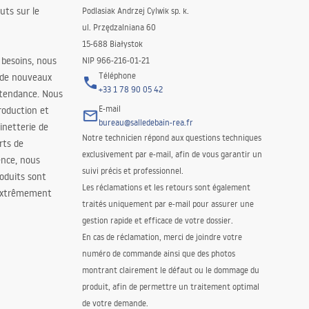
uts sur le
Podlasiak Andrzej Cylwik sp. k.
ul. Przędzalniana 60
15-688 Białystok
 besoins, nous
NIP 966-216-01-21
Téléphone
 de nouveaux
+33 1 78 90 05 42
 tendance. Nous
E-mail
roduction et
bureau@salledebain-rea.fr
binetterie de
Notre technicien répond aux questions techniques
orts de
exclusivement par e-mail, afin de vous garantir un
ence, nous
suivi précis et professionnel.
oduits sont
Les réclamations et les retours sont également
 extrêmement
traités uniquement par e-mail pour assurer une
gestion rapide et efficace de votre dossier.
En cas de réclamation, merci de joindre votre
numéro de commande ainsi que des photos
montrant clairement le défaut ou le dommage du
produit, afin de permettre un traitement optimal
de votre demande.