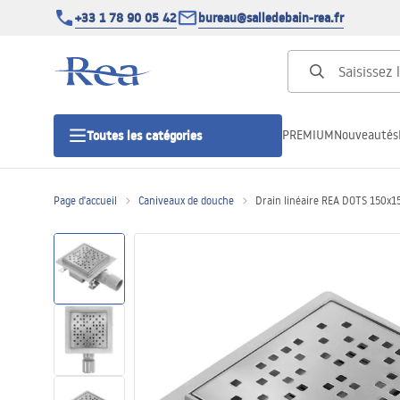
+33 1 78 90 05 42
bureau@salledebain-rea.fr
PREMIUM
Nouveautés
Toutes les catégories
Page d'accueil
Caniveaux de douche
Drain linéaire REA DOTS 150x1
Cabines de douche
Portes de douche
Receveurs de douche
Caniveaux de douche