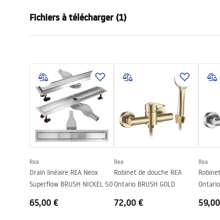
Type de vidange
Carré
Fichiers à télécharger (1)
Type de siphon
permanent
Longueur du drain (cm)
15x15
Instructions de montage
Matériau de drainage
Acier inoxyd
LINEAR-2.pdf
Couleur
Acier inoxyd
Type de couverture
unilatéral(e
Capacité
0,45 l/s
Revêtement
Nano Flex
Garantie
120 mois pou
pour les au
Rea
Rea
Rea
Drain linéaire REA Neox
Robinet de douche REA
Robine
Superflow BRUSH NICKEL 50
Ontario BRUSH GOLD
Ontario
65,00 €
72,00 €
59,00