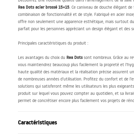
Découvrez une nouvelle qualité dans l’aménagement de la salle 
Rea Dots acier brossé 15×15
. Ce caniveau de douche élégant de 
combinaison de fonctionnalité et de style. Fabriqué en acier ino
offre non seulement une apparence esthétique, mais surtout dura
parfait pour les personnes appréciant un design élégant et des 
Principales caractéristiques du produit :
Rea Dots
Les avantages du choix du
sont nombreux. Grâce au re
vous maintiendrez beaucoup plus facilement la propreté et l’hygi
haute qualité des matériaux et la réalisation précise assurent u
de nombreuses années d’utilisation. Profitez du confort et de l’
solutions qui satisferont même les utilisateurs les plus exigeant
produit sur lequel vous pouvez compter au quotidien, et sa livra
permet de concrétiser encore plus facilement vos projets de rén
Caractéristiques