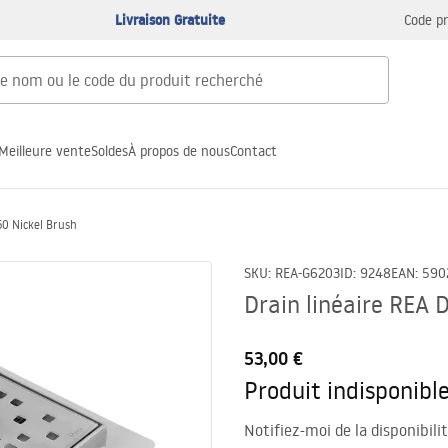
Livraison Gratuite
Code p
Meilleure vente
Soldes
À propos de nous
Contact
50 Nickel Brush
SKU
:
REA-G6203
ID
:
9248
EAN
:
590
Drain linéaire REA
53,00 €
Produit indisponibl
Notifiez-moi de la disponibili