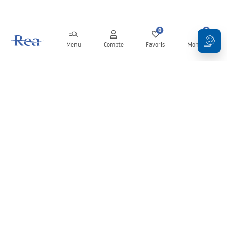
0
0
Menu
Compte
Favoris
Mon panier
Newsletter
Restez informé des nouveautés et des promotions !
S'inscrire
En saisissant et en confirmant vos données, vous acceptez de
recevoir la newsletter selon les modalités définies dans les
Conditions générales
.