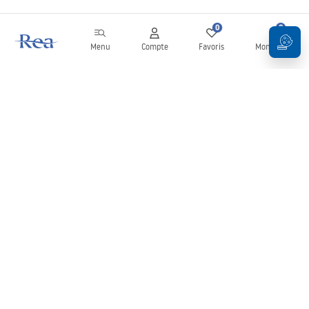
0
0
Menu
Compte
Favoris
Mon panier
Newsletter
Restez informé des nouveautés et des promotions !
S'inscrire
En saisissant et en confirmant vos données, vous acceptez de
recevoir la newsletter selon les modalités définies dans les
Conditions générales
.