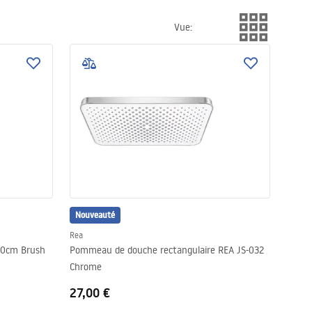
Vue
:
Nouveauté
Rea
40cm Brush
Pommeau de douche rectangulaire REA JS-032
Chrome
27,00 €