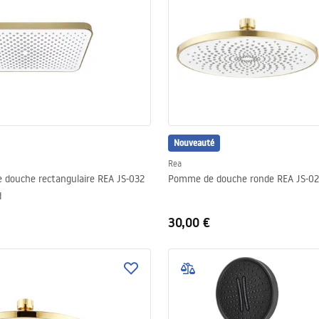
Nouveauté
Rea
douche rectangulaire REA JS-032
Pomme de douche ronde REA JS-02
d
30,00 €