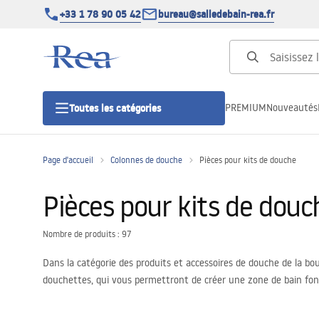
+33 1 78 90 05 42
bureau@salledebain-rea.fr
PREMIUM
Nouveautés
Toutes les catégories
Page d'accueil
Colonnes de douche
Pièces pour kits de douche
Cabines de douche
Pièces pour kits de douc
Portes de douche
Nombre de produits : 97
Receveurs de douche
Dans la catégorie des produits et accessoires de douche de la bo
douchettes, qui vous permettront de créer une zone de bain fonc
Caniveaux de douche