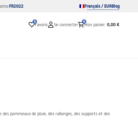
FR2022
Français / EUR
Blog
romo:
0
0
0,00 €
Favoris
Se connecter
Mon panier
:
ue des pommeaux de pluie, des rallonges, des supports et des