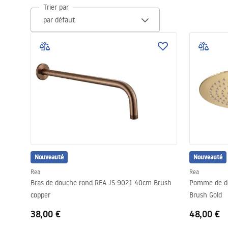
Trier par
Cuvettes WC, bidets
Vasques et lavabos
Baignoires, pare-baignoires
Robinets de salle de bain
Colonnes de douche
Nouveauté
CUISINE
Nouveauté
Rea
Rea
Bras de douche rond REA JS-9021 40cm Brush
Pomme de d
Accessoires et meubles de salle de
copper
Brush Gold
bains
38,00 €
48,00 €