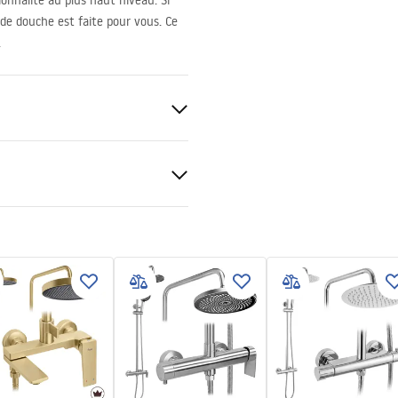
onnalité au plus haut niveau. Si
e de douche est faite pour vous. Ce
.
nt 5mm
)
veur ou plancher