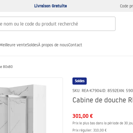
Livraison Gratuite
Code p
Meilleure vente
Soldes
À propos de nous
Contact
me 80x80
Soldes
SKU
:
REA-K7904
ID
:
8592
EAN
:
590
Cabine de douche 
301,00 €
Prix le plus bas dans la période de 30 jou
Prix régulier
:
310,00 €