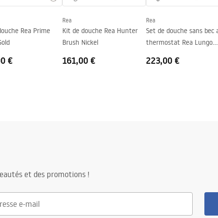
Rea
Rea
 douche Rea Prime
Kit de douche Rea Hunter
Set de douche sans bec 
Gold
Brush Nickel
thermostat Rea Lungo
Chrome
00 €
161,00 €
223,00 €
eautés et des promotions !