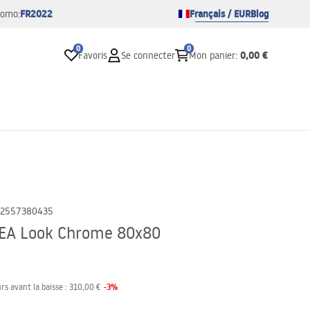
FR2022
Français / EUR
Blog
romo:
0
0
0,00 €
Favoris
Se connecter
Mon panier
:
2557380435
REA Look Chrome 80x80
-
3
%
rs avant la baisse :
310,00 €