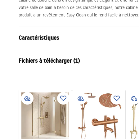
Cabine de douche dans un design simple et élégant et une foncti
votre salle de bain a besoin de ces caractéristiques, notre cabin
produit a un revêtement Easy Clean qui le rend facile à nettoyer
Caractéristiques
Dimension (porte x paroi)
80x80
Fichiers à télécharger (1)
Couleur
Chrome
Type de cabine de douche
d'angle
Instrukcja_montażu_FR
Couleur du verre
Transpare
Cabine de douche Look FR.pdf
Mode d'ouverture
coulissant(e
Montage
Sur le rece
Hauteur (mm)
1900
mm
Sens de la cabine
Réversible
Garantie
24 mois