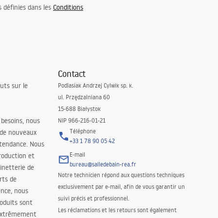
s définies dans les
Conditions
Contact
uts sur le
Podlasiak Andrzej Cylwik sp. k.
ul. Przędzalniana 60
15-688 Białystok
 besoins, nous
NIP 966-216-01-21
Téléphone
 de nouveaux
+33 1 78 90 05 42
 tendance. Nous
E-mail
roduction et
bureau@salledebain-rea.fr
binetterie de
Notre technicien répond aux questions techniques
orts de
exclusivement par e-mail, afin de vous garantir un
ence, nous
suivi précis et professionnel.
oduits sont
Les réclamations et les retours sont également
 extrêmement