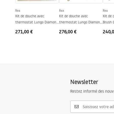
Couche Easy Clean
Oui
Rea
Rea
Rea
Kit de douche avec
Kit de douche avec
Kit de
thermostat Lungo Diamond
thermostat Lungo Diamond
Brush 
Gold Brush
Copper Brush
271,00 €
276,00 €
240,
Newsletter
Restez informé des nouv