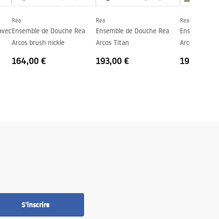
Rea
Rea
Rea
avec
Ensemble de Douche Rea
Ensemble de Douche Rea
Ensemble de
Arcos brush nickle
Arcos Titan
Arcos brush g
164,00 €
193,00 €
198,00 €
S'inscrire