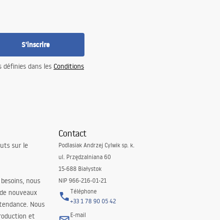
S'inscrire
s définies dans les
Conditions
Contact
uts sur le
Podlasiak Andrzej Cylwik sp. k.
ul. Przędzalniana 60
15-688 Białystok
 besoins, nous
NIP 966-216-01-21
Téléphone
 de nouveaux
+33 1 78 90 05 42
 tendance. Nous
E-mail
roduction et