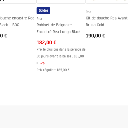
Soldes
Rea
té du vitre
 douche encastré Rea
Kit de douche Rea Avant
Rea
Black + BOX
Robinet de Baignoire
Brush Gold
Encastré Rea Lungo Black +
0 €
190,00 €
BOX
182,00 €
Prix le plus bas dans la période de
30 jours avant la baisse :
185,00
€
-
2
%
Prix régulier
:
185,00 €