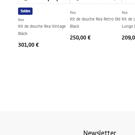
Garantie
24 mois
Soldes
Rea
Rea
Couche Easy Clean
Oui, d'un cô
Kit de douche Rea Retro Old
Kit de
Rea
Kit de douche Rea Vintage
Black
Lungo 
Black
250,00 €
209,0
301,00 €
Newsletter