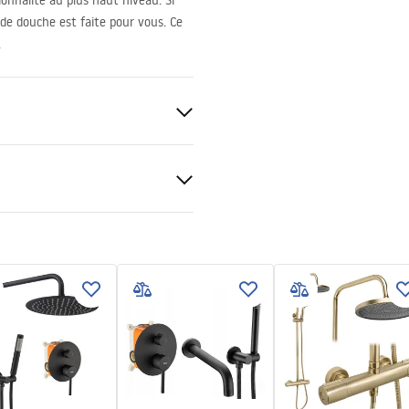
onnalité au plus haut niveau. Si
e de douche est faite pour vous. Ce
.
ukcja montażu
nt 6mm
kcja montażu kabiny
pdf
veur ou plancher
roite