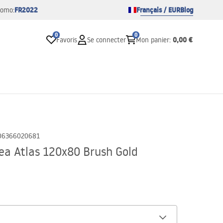
FR2022
Français / EUR
Blog
romo:
0
0
0,00 €
Favoris
Se connecter
Mon panier
:
06366020681
ea Atlas 120x80 Brush Gold