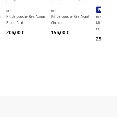
PREMIUM
Rea
Rea
i
Kit de douche Rea Atrium
Kit de douche Rea Avanti
Rea
Brush Gold
Chrome
Kit de douche
Brush Gold
206,00 €
146,00 €
251,00 €