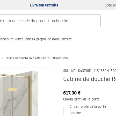
Livraison Gratuite
Code p
Meilleure vente
Soldes
À propos de nous
Contact
Cabine de douche Rea Atlas 120x80 Brush Gold
SKU
:
KPL-K4376
ID
:
11513
EAN
:
59
Cabine de douche R
617,00 €
Choisir profil de la porte
Choisir profil de la porte