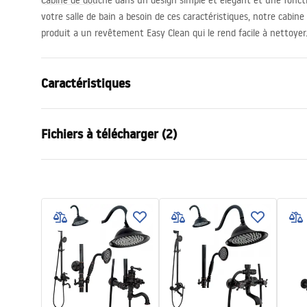
Cabine de douche dans un design simple et élégant et une foncti
votre salle de bain a besoin de ces caractéristiques, notre cabin
produit a un revêtement Easy Clean qui le rend facile à nettoyer
Caractéristiques
Dimension (porte x paroi)
120x80
Fichiers à télécharger (2)
Couleur
Or brossé
Type de cabine de douche
d'angle
Warunki bezpieczeństwa
Instr
Couleur du verre
Transpare
WARUNKI BEZPIECZENSTWA
Instru
Mode d'ouverture
à entrouvrir
KABINY DRZWI PARAWANY.pdf
Atlas.
Modèle
Atlas
Montage
Sur le rece
Hauteur (mm)
2000
mm
Sens de la cabine
Gauche ou d