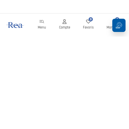
0
0
Menu
Compte
Favoris
Mon panier
Newsletter
Restez informé des nouveautés et des promotions !
S'inscrire
En saisissant et en confirmant vos données, vous acceptez de
recevoir la newsletter selon les modalités définies dans les
Conditions générales
.