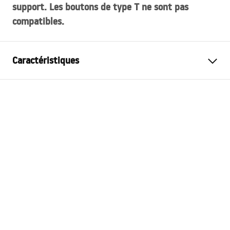
support. Les boutons de type T ne sont pas
compatibles.
Caractéristiques
Type de support
pour cuvettes WC
Modèle
ST
Boutons de chasse
Type H, Type F, Type E
compatibles
Profondeur d'installation
90 mm
minimale
Espacement des boulons de
18 cm, 23 cm
montage
Rinçage
3 / 6 litres
Tapis d'insonorisation inclus
Oui