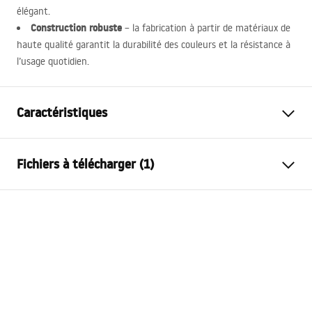
élégant.
Construction robuste
– la fabrication à partir de matériaux de
haute qualité garantit la durabilité des couleurs et la résistance à
l’usage quotidien.
Caractéristiques
Modèle
APP1860-1W
Fichiers à télécharger (1)
Genre de lampe
Applique murale
Longueur (mm)
400
mm
Warunki bezpieczeństwa
Largeur (mm)
180
mm
WARUNKI BEZPIECZENSTWA LAMPY.pdf
Hauteur (mm)
50
mm
Alimentation
Connexes ~220V - ~240V
Matériaux de fabrication
aluminium, plastique
Flux lumineux
0 - 500 lm