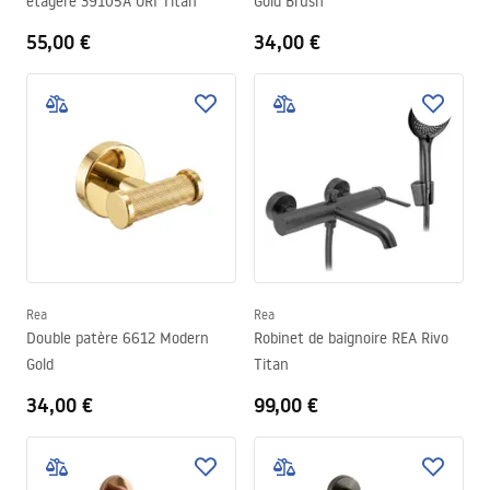
étagère 39105A ORI Titan
Gold Brush
55,00 €
34,00 €
Rea
Rea
Double patère 6612 Modern
Robinet de baignoire REA Rivo
Gold
Titan
34,00 €
99,00 €