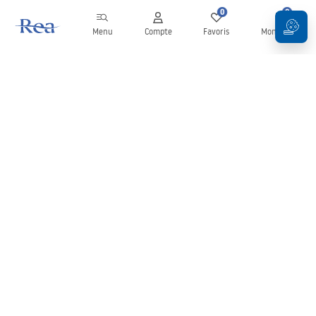
0
0
Menu
Compte
Favoris
Mon panier
Newsletter
Restez informé des nouveautés et des promotions !
S'inscrire
En saisissant et en confirmant vos données, vous acceptez de
recevoir la newsletter selon les modalités définies dans les
Conditions générales
.