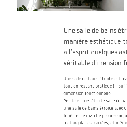
Cuvettes WC, bidets
Vasques et lavabos
Une salle de bains é
Baignoires, pare-baignoires
manière esthétique to
à l’esprit quelques as
Robinets de salle de bain
véritable dimension f
Colonnes de douche
Une salle de bains étroite est a
tout en restant pratique ! Il suf
CUISINE
dimension fonctionnelle.
Petite et très étroite salle de b
Accessoires et meubles de salle de
Une salle de bains étroite avec
bains
fenêtre. Le marché propose aujou
rectangulaires, carrées, et mêm