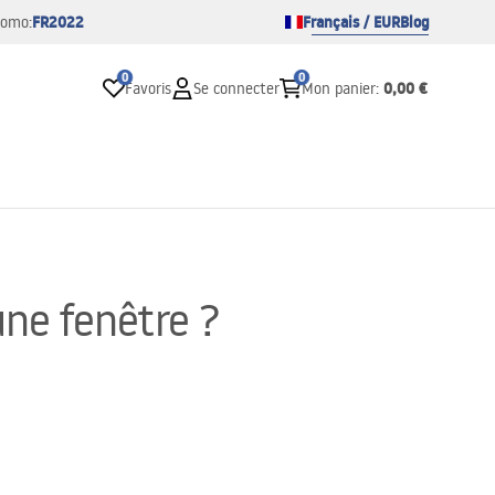
FR2022
Français / EUR
Blog
romo:
0
0
0,00 €
Favoris
Se connecter
Mon panier
:
ne fenêtre ?