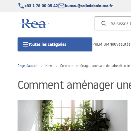
+33 1 78 90 05 42
bureau@salledebain-rea.fr
PREMIUM
Nouveautés
Toutes les catégories
Page d'accueil
News
Comment aménager une salle de bains étroite 
Cabines de douche
Comment aménager une sa
Portes de douche
Receveurs de douche
Caniveaux de douche