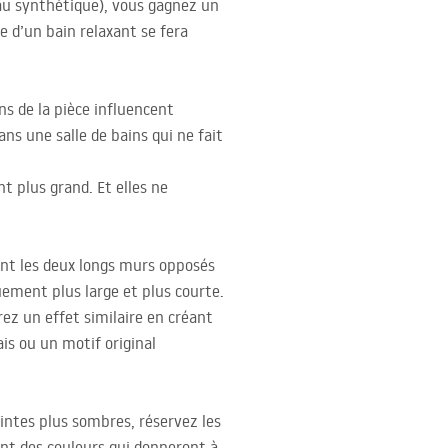
au synthétique), vous gagnez un
e d’un bain relaxant se fera
ns de la pièce influencent
ans une salle de bains qui ne fait
nt plus grand. Et elles ne
ment les deux longs murs opposés
quement plus large et plus courte.
drez un effet similaire en créant
is ou un motif original
eintes plus sombres, réservez les
ont des couleurs qui donneront à