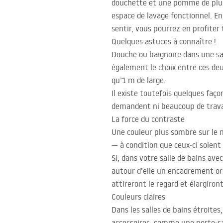
douchette et une pomme de pluie
espace de lavage fonctionnel. En
sentir, vous pourrez en profiter
Quelques astuces à connaître !
Douche ou baignoire dans une sal
également le choix entre ces deux
qu’1 m de large.
Il existe toutefois quelques faço
demandent ni beaucoup de travai
La force du contraste
Une couleur plus sombre sur le m
— à condition que ceux‑ci soient 
Si, dans votre salle de bains ave
autour d’elle un encadrement ori
attireront le regard et élargir
Couleurs claires
Dans les salles de bains étroites
accessoires, comme une porte‑sa