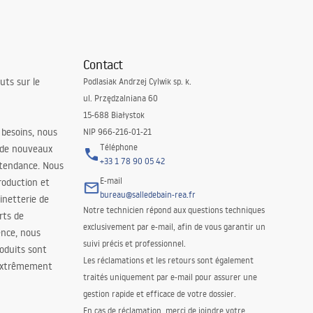
Contact
uts sur le
Podlasiak Andrzej Cylwik sp. k.
ul. Przędzalniana 60
15-688 Białystok
 besoins, nous
NIP 966-216-01-21
Téléphone
 de nouveaux
+33 1 78 90 05 42
 tendance. Nous
E-mail
roduction et
bureau@salledebain-rea.fr
binetterie de
Notre technicien répond aux questions techniques
orts de
exclusivement par e-mail, afin de vous garantir un
ence, nous
suivi précis et professionnel.
oduits sont
Les réclamations et les retours sont également
 extrêmement
traités uniquement par e-mail pour assurer une
gestion rapide et efficace de votre dossier.
En cas de réclamation, merci de joindre votre